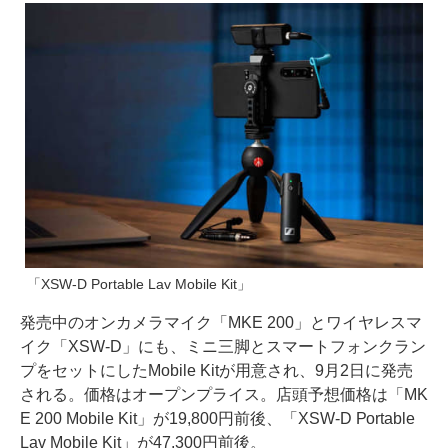
「XSW-D Portable Lav Mobile Kit」
発売中のオンカメラマイク「MKE 200」とワイヤレスマ
イク「XSW-D」にも、ミニ三脚とスマートフォンクラン
プをセットにしたMobile Kitが用意され、9月2日に発売
される。価格はオープンプライス。店頭予想価格は「MK
E 200 Mobile Kit」が19,800円前後、「XSW-D Portable
Lav Mobile Kit」が47,300円前後。