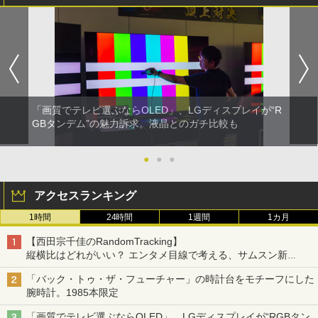
「画質でテレビ選ぶならOLED」、LGディスプレイが“R
GBタンデム”の魅力訴求。液晶とのガチ比較も
●
●
●
アクセスランキング
1時間
24時間
1週間
1カ月
【西田宗千佳のRandomTracking】
縦横比はどれがいい？ エンタメ目線で考える、サムスン新
「Galaxy Z Fold」
「バック・トゥ・ザ・フューチャー」の時計台をモチーフにした
腕時計。1985本限定
「画質でテレビ選ぶならOLED」、LGディスプレイが“RGBタン