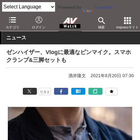
Powered by
Translate
AV Watch
製品
AV周辺機器
カテゴリ
ログイン
検索
Impressサイト
ニュース
ゼンハイザー、Vlogに最適なピンマイク。スマホ
クランプ&三脚セットも
酒井隆文
2021年8月20日 07:30
リスト