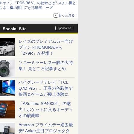
キヤノン「EOS R6 V」の使命とは? スチル機と
シネマ機の間に広がる動画ニーズ
もっと見る
Special Site
レイズのプレミアムカー向け
ブランドHOMURAから
「2×9R」が登場！
ソニーミラーレス一眼の大特
集！ 見どころ記事まとめ
ハイグレードテレビ「TCL
Q7D Pro」。圧巻の色彩美で
映画＆ゲームが極上体験に
「A&ultima SP4000T」の魅
力！ポケットに入るオーディ
オの醍醐味
Amazon プライムデー過去最
安! Anker注目プロジェクタ