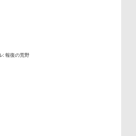
!
: 報復の荒野