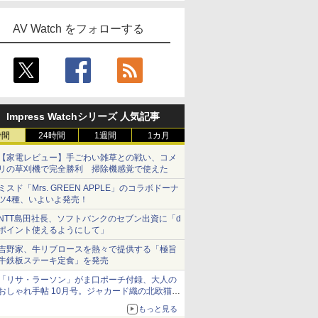
AV Watch をフォローする
Impress Watchシリーズ 人気記事
時間
24時間
1週間
1カ月
【家電レビュー】手ごわい雑草との戦い、コメ
リの草刈機で完全勝利 掃除機感覚で使えた
ミスド「Mrs. GREEN APPLE」のコラボドーナ
ツ4種、いよいよ発売！
NTT島田社長、ソフトバンクのセブン出資に「d
ポイント使えるようにして」
吉野家、牛リブロースを熱々で提供する「極旨
牛鉄板ステーキ定食」を発売
「リサ・ラーソン」がま口ポーチ付録、大人の
おしゃれ手帖 10月号。ジャカード織の北欧猫デ
ザイン
もっと見る