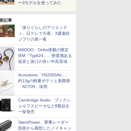
ー3モデルを使ってみた
新記事
「借りぐらしのアリエッテ
ィ」日テレで今夜。3週連続
ジブリの第一夜
MADOO、Ortho搭載の限定
IEM「Typ624」。密度感ある
低音と抜けの良い中高音域
Acoustune「HS2000Air」。
約13gの軽量ボディと新開発
「ACT09」採用
Cambridge Audio、ブックシ
ェルフスピーカなど8製品を
一挙発売
SilentPower、軍事レーダー
技術から着想したノイキャン