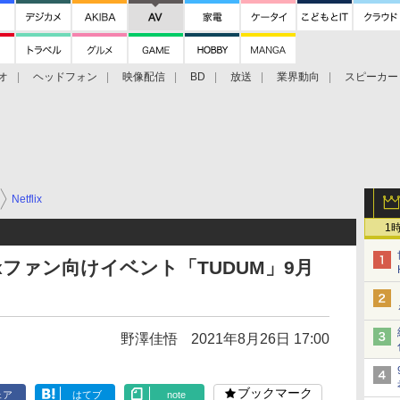
オ
ヘッドフォン
映像配信
BD
放送
業界動向
スピーカー
ェクタ
PS4
BDプレーヤー
映像配信
BD
Netflix
1
ixファン向けイベント「TUDUM」9月
野澤佳悟
2021年8月26日 17:00
ブックマーク
ェア
はてブ
note