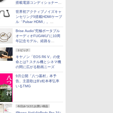
搭載電源コンディショナー
「AC iPurifier2」
世界初アクティブノイズキャ
ンセリングII搭載HDMIケーブ
ル「Pulsar HDMI」。
SilentPowerから
Brise Audio“究極ポータブル
オーディオFUGAKU”に10周
年記念モデル。経路を
NISHIKIで統一。400万円
トピック
キヤノン「EOS R6 V」の使
命とは? スチル機とシネマ機
の間に広がる動画ニーズ
9月公開「八つ墓村」本予
告。主題歌はB'z松本孝弘率
いるTMG
今日みつけたお買い得品
iPhone AirやAirPods Pro 3な