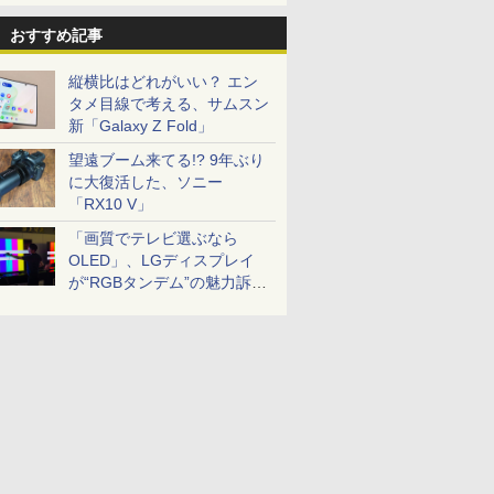
おすすめ記事
縦横比はどれがいい？ エン
タメ目線で考える、サムスン
新「Galaxy Z Fold」
望遠ブーム来てる!? 9年ぶり
に大復活した、ソニー
「RX10 V」
「画質でテレビ選ぶなら
OLED」、LGディスプレイ
が“RGBタンデム”の魅力訴
求。液晶とのガチ比較も