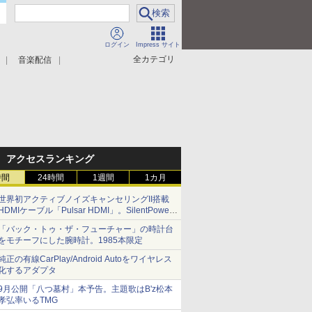
ログイン
Impress サイト
全カテゴリ
音楽配信
アクセスランキング
時間
24時間
1週間
1カ月
世界初アクティブノイズキャンセリングII搭載
HDMIケーブル「Pulsar HDMI」。SilentPower
から
「バック・トゥ・ザ・フューチャー」の時計台
をモチーフにした腕時計。1985本限定
純正の有線CarPlay/Android Autoをワイヤレス
化するアダプタ
9月公開「八つ墓村」本予告。主題歌はB'z松本
孝弘率いるTMG