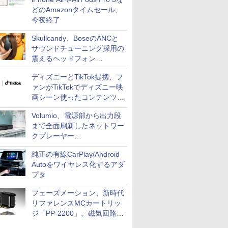
どのAmazonタイムセール、
今夜終了
Skullcandy、BoseのANCと
サウンドチューニング採用の
震えるヘッドフォン
「Crusher 1080 ANC」
ディズニーとTikTok提携、フ
ァンがTikTokでディズニー映
画シーン使ったコンテンツ制
作、Disney+にも配信
Volumio、電源部から出力段
まで全面刷新したネットワー
クプレーヤー
「Primo（2026）」
純正の有線CarPlay/Android
Autoをワイヤレス化するアダ
プタ
フェーズメーション、新時代
リファレンスMCカートリッ
ジ「PP-2200」。磁気回路や
ハウジングを根本から見直し