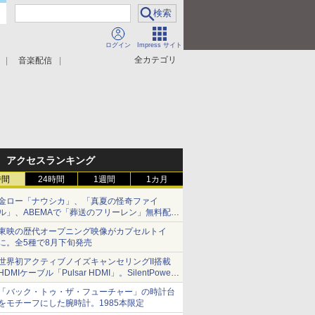
ログイン
Impress サイト
全カテゴリ
音楽配信
アクセスランキング
時間
24時間
1週間
1カ月
金ロー「ナウシカ」、「真夏の怪奇ファイ
ル」、ABEMAで「葬送のフリーレン」無料配信
など。夏の特番・配信情報
東映の歴代オープニング映像がカプセルトイ
に。全5種で8月下旬発売
世界初アクティブノイズキャンセリングII搭載
HDMIケーブル「Pulsar HDMI」。SilentPower
から
「バック・トゥ・ザ・フューチャー」の時計台
をモチーフにした腕時計。1985本限定