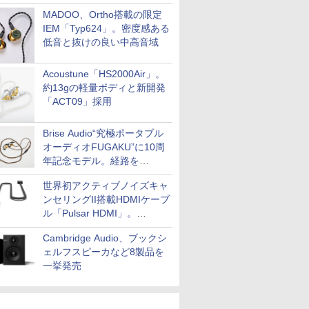
MADOO、Ortho搭載の限定
IEM「Typ624」。密度感ある
低音と抜けの良い中高音域
Acoustune「HS2000Air」。
約13gの軽量ボディと新開発
「ACT09」採用
Brise Audio“究極ポータブル
オーディオFUGAKU”に10周
年記念モデル。経路を
NISHIKIで統一。400万円
世界初アクティブノイズキャ
ンセリングII搭載HDMIケーブ
ル「Pulsar HDMI」。
SilentPowerから
Cambridge Audio、ブックシ
ェルフスピーカなど8製品を
一挙発売