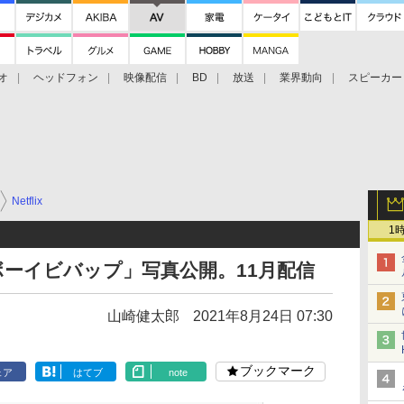
オ
ヘッドフォン
映像配信
BD
放送
業界動向
スピーカー
ェクタ
PS4
BDプレーヤー
映像配信
BD
Netflix
1
カウボーイビバップ」写真公開。11月配信
山崎健太郎
2021年8月24日 07:30
ブックマーク
ェア
はてブ
note