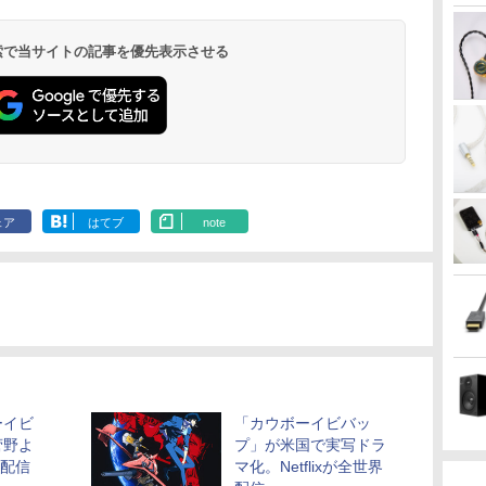
 検索で当サイトの記事を優先表示させる
ェア
はてブ
note
ーイビ
「カウボーイビバッ
菅野よ
プ」が米国で実写ドラ
x配信
マ化。Netflixが全世界