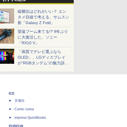
縦横比はどれがいい？ エン
タメ目線で考える、サムスン
新「Galaxy Z Fold」
望遠ブーム来てる!? 9年ぶり
に大復活した、ソニー
「RX10 V」
「画質でテレビ選ぶなら
OLED」、LGディスプレイ
が“RGBタンデム”の魅力訴
求。液晶とのガチ比較も
ICE
天海社
ス
Comic curea
impress QuickBooks
PUBFUN