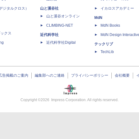
 X（デジタルクロス）
山と溪谷社
イカロスアカデミー
山と溪谷オンライン
MdN
CLIMBING-NET
MdN Books
ブックス
近代科学社
MdN Design Interactiv
ing
近代科学社Digital
テックリブ
TechLib
広告掲載のご案内
編集部へのご連絡
プライバシーポリシー
会社概要
Copyright ©
2026
Impress Corporation. All rights reserved.