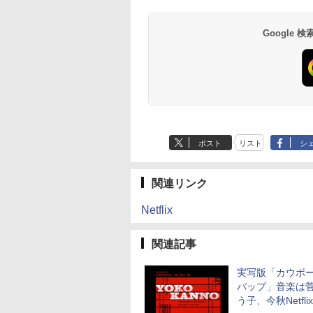
Google
ポスト
リスト
シ
関連リンク
Netflix
関連記事
実写版「カウボ
バップ」音楽は
う子、今秋Netfli