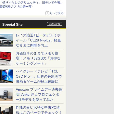
「借りぐらしのアリエッティ」日テレで今夜。
3週連続ジブリの第一夜
もっと見る
Special Site
レイズ鍛造1ピースアルミホ
イール「CE28 N-plus」軽量
なままに剛性を向上
お値段そのままでメモリ倍
増！メモリ32GBの「お得な
ゲーミングノート」
ハイグレードテレビ「TCL
Q7D Pro」。圧巻の色彩美で
映画＆ゲームが極上体験に
Amazon プライムデー過去最
安! Anker注目プロジェクタ
ー3モデルを使ってみた
性能の良いお得な中古PC情
報はこのページでチェック！