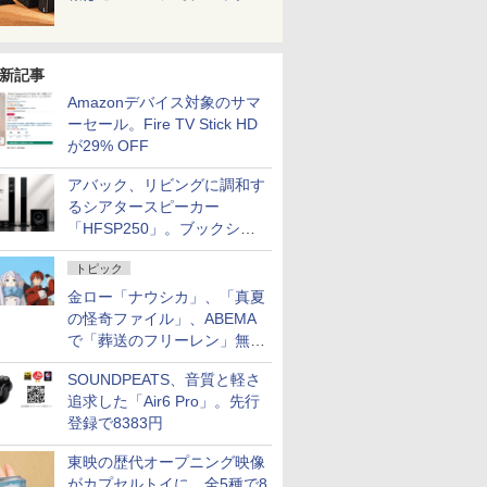
新記事
Amazonデバイス対象のサマ
ーセール。Fire TV Stick HD
が29% OFF
アバック、リビングに調和す
るシアタースピーカー
「HFSP250」。ブックシェ
ルフはペア3万円以下
トピック
金ロー「ナウシカ」、「真夏
の怪奇ファイル」、ABEMA
で「葬送のフリーレン」無料
配信など。夏の特番・配信情
SOUNDPEATS、音質と軽さ
報
追求した「Air6 Pro」。先行
登録で8383円
東映の歴代オープニング映像
がカプセルトイに。全5種で8