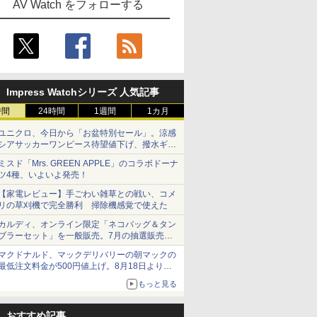
AV Watch をフォローする
Impress Watchシリーズ 人気記事
時間
24時間
1週間
1カ月
ユニクロ、今日から「お盆特別セール」。涼感
シアサッカーワンピース待望値下げ、撥水ギア
ショーツは1990円に
ミスド「Mrs. GREEN APPLE」のコラボドーナ
ツ4種、いよいよ発売！
【家電レビュー】手ごわい雑草との戦い、コメ
リの草刈機で完全勝利 掃除機感覚で使えた
カルディ、オンライン限定「ネコバッグ＆タン
ブラーセット」を一般販売。7月の抽選販売の
当選無効分
マクドナルド、マックデリバリーの朝マックの
最低注文料金が500円値上げ。8月18日より
1,500円から受付
もっと見る
おすすめ記事