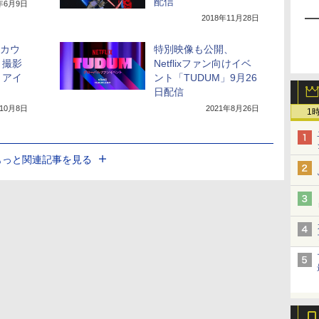
配信
1年6月9日
2018年11月28日
「カウ
特別映像も公開、
」撮影
Netflixファン向けイベ
。アイ
ント「TUDUM」9月26
日配信
年10月8日
2021年8月26日
1
もっと関連記事を見る