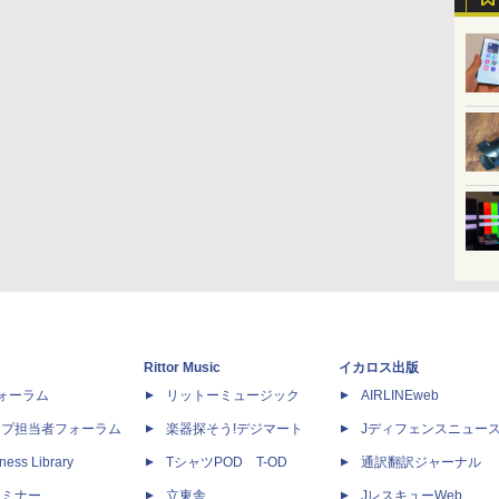
Rittor Music
イカロス出版
dフォーラム
リットーミュージック
AIRLINEweb
ップ担当者フォーラム
楽器探そう!デジマート
Jディフェンスニュー
ness Library
TシャツPOD T-OD
通訳翻訳ジャーナル
セミナー
立東舎
JレスキューWeb