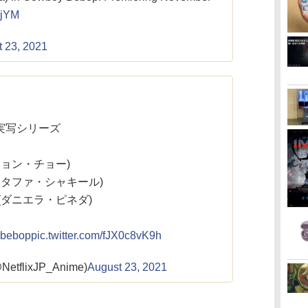
YjYM
 23, 2021
実写シリーズ
ジョン・チョー)
スタファ・シャキール)
(ダニエラ・ピネダ)
bebop
pic.twitter.com/fJX0c8vK9h
@NetflixJP_Anime)
August 23, 2021