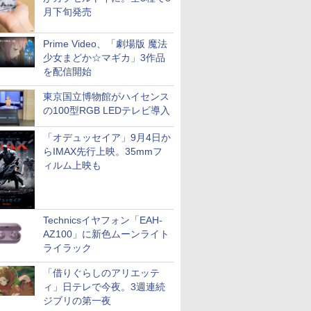
月下旬発売
Prime Video、「劇場版 魔法
少女まどか☆マギカ」3作品
を配信開始
東京国立博物館がハイセンス
の100型RGB LEDテレビ導入
「オデュッセイア」9月4日か
らIMAX先行上映。35mmフ
ィルム上映も
Technicsイヤフォン「EAH-
AZ100」に新色ムーンライト
ライラック
「借りぐらしのアリエッテ
ィ」日テレで今夜。3週連続
ジブリの第一夜