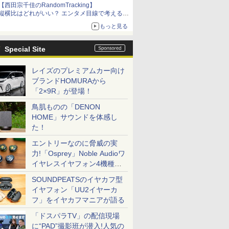
【西田宗千佳のRandomTracking】
縦横比はどれがいい？ エンタメ目線で考える、
サムスン新「Galaxy Z Fold」
もっと見る
Special Site
レイズのプレミアムカー向け
ブランドHOMURAから
「2×9R」が登場！
鳥肌ものの「DENON
HOME」サウンドを体感し
た！
エントリーなのに脅威の実
力!「Osprey」Noble Audioワ
イヤレスイヤフォン4機種を
一気に聴く
SOUNDPEATSのイヤカフ型
イヤフォン「UU2イヤーカ
フ」をイヤカフマニアが語る
「ドスパラTV」の配信現場
に“PAD”撮影班が潜入!人気の