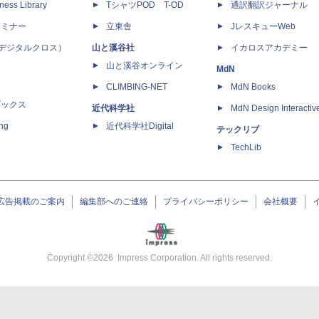
ness Library
TシャツPOD T-OD
通訳翻訳ジャーナル
セミナー
立東舎
JレスキューWeb
 X（デジタルクロス）
山と溪谷社
イカロスアカデミー
山と溪谷オンライン
MdN
CLIMBING-NET
MdN Books
ブックス
近代科学社
MdN Design Interactiv
ing
近代科学社Digital
テックリブ
TechLib
広告掲載のご案内
編集部へのご連絡
プライバシーポリシー
会社概要
Copyright ©
2026
Impress Corporation. All rights reserved.