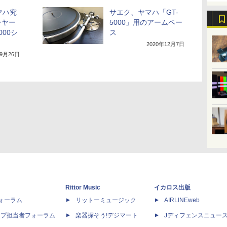
マハ究
サエク、ヤマハ「GT-
ーヤー
5000」用のアームベー
000シ
ス
2020年12月7日
年9月26日
Rittor Music
イカロス出版
dフォーラム
リットーミュージック
AIRLINEweb
ップ担当者フォーラム
楽器探そう!デジマート
Jディフェンスニュー