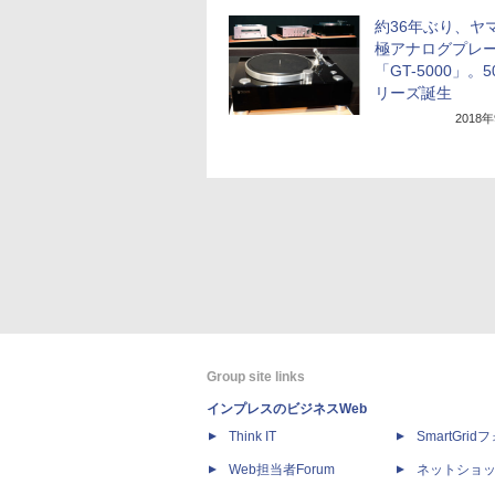
約36年ぶり、ヤ
極アナログプレ
「GT-5000」。5
リーズ誕生
2018
Group site links
インプレスのビジネスWeb
Think IT
SmartGri
Web担当者Forum
ネットショ