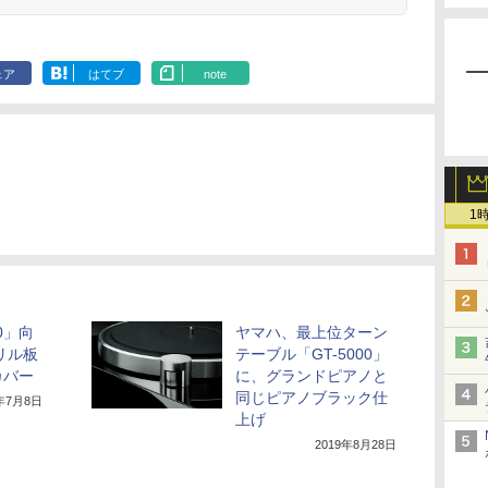
ェア
はてブ
note
1
0」向
ヤマハ、最上位ターン
リル板
テーブル「GT-5000」
カバー
に、グランドピアノと
同じピアノブラック仕
0年7月8日
上げ
2019年8月28日