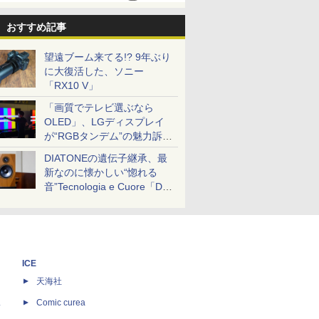
おすすめ記事
望遠ブーム来てる!? 9年ぶり
に大復活した、ソニー
「RX10 V」
「画質でテレビ選ぶなら
OLED」、LGディスプレイ
が“RGBタンデム”の魅力訴
求。液晶とのガチ比較も
DIATONEの遺伝子継承、最
新なのに懐かしい“惚れる
音”Tecnologia e Cuore「DS-
TC52B」を聴く
ICE
天海社
ス
Comic curea