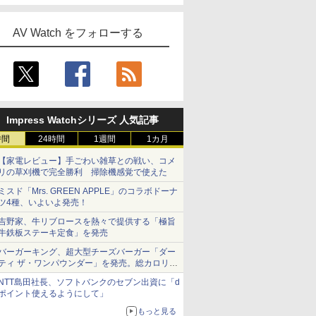
AV Watch をフォローする
Impress Watchシリーズ 人気記事
時間
24時間
1週間
1カ月
【家電レビュー】手ごわい雑草との戦い、コメ
リの草刈機で完全勝利 掃除機感覚で使えた
ミスド「Mrs. GREEN APPLE」のコラボドーナ
ツ4種、いよいよ発売！
吉野家、牛リブロースを熱々で提供する「極旨
牛鉄板ステーキ定食」を発売
バーガーキング、超大型チーズバーガー「ダー
ティ ザ・ワンパウンダー」を発売。総カロリー
約1656kcal、総重量約527g！
NTT島田社長、ソフトバンクのセブン出資に「d
ポイント使えるようにして」
もっと見る