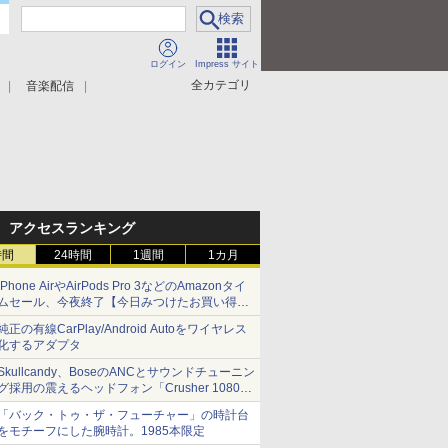
ログイン
Impress サイト
全カテゴリ
音楽配信
アクセスランキング
時間
24時間
1週間
1カ月
iPhone AirやAirPods Pro 3などのAmazonタイ
ムセール、今夜終了【今日みつけたお買い得
品】
純正の有線CarPlay/Android Autoをワイヤレス
化するアダプタ
Skullcandy、BoseのANCとサウンドチューニン
グ採用の震えるヘッドフォン「Crusher 1080
ANC」
「バック・トゥ・ザ・フューチャー」の時計台
をモチーフにした腕時計。1985本限定