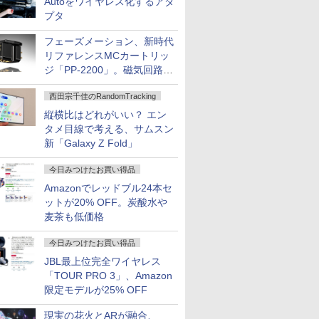
Autoをワイヤレス化するアダ
プタ
フェーズメーション、新時代
リファレンスMCカートリッ
ジ「PP-2200」。磁気回路や
ハウジングを根本から見直し
西田宗千佳のRandomTracking
縦横比はどれがいい？ エン
タメ目線で考える、サムスン
新「Galaxy Z Fold」
今日みつけたお買い得品
Amazonでレッドブル24本セ
ットが20% OFF。炭酸水や
麦茶も低価格
今日みつけたお買い得品
JBL最上位完全ワイヤレス
「TOUR PRO 3」、Amazon
限定モデルが25% OFF
現実の花火とARが融合、