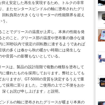
変動を抑え安定した再生を実現するため、トルクの非常
り、またセンタースピンドルの軸に塗布されたグリ
、回転負荷が大きくなりモーターの性能限界を超え
いう。
ることでグリースの温度が上昇し、本来の性能を発
るとのこと。グリース部の温度や塗布量の微小な違
的に30秒以内で規定の回転数に達するようであれば
症状の多くは春から秋の暖かい時期には発生しな
のや音質への影響もないとしている。
たグリースは、製品の設計段階で複数の種類を塗布して
的に優れたものを採用しております。弊社としても
おりますが、GT-5000の音質を決定するうえで重
して採用に至りました。ご使用の上でご不便をおか
、深くお詫び申し上げます」と説明。
ピンドルの軸に塗布されたグリースが暖まり本来の