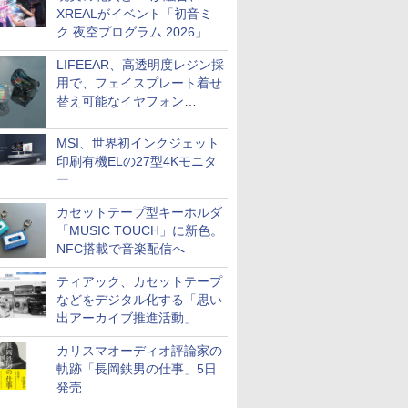
XREALがイベント「初音ミ
ク 夜空プログラム 2026」
LIFEEAR、高透明度レジン採
用で、フェイスプレート着せ
替え可能なイヤフォン
「Nova Shell」
MSI、世界初インクジェット
印刷有機ELの27型4Kモニタ
ー
カセットテープ型キーホルダ
「MUSIC TOUCH」に新色。
NFC搭載で音楽配信へ
ティアック、カセットテープ
などをデジタル化する「思い
出アーカイブ推進活動」
カリスマオーディオ評論家の
軌跡「長岡鉄男の仕事」5日
発売