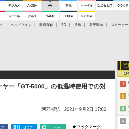
オ
ヘッドフォン
映像配信
BD
放送
業界動向
スピーカー
ェクタ
PS4
BDプレーヤー
映像配信
BD
1
ヤー「GT-5000」の低温時使用での対
阿部邦弘
2021年9月2日 17:00
ブックマーク
ェア
はてブ
note