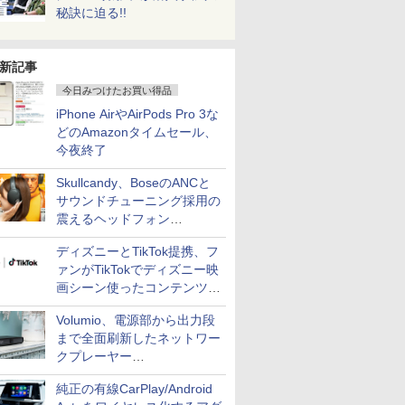
秘訣に迫る!!
新記事
今日みつけたお買い得品
iPhone AirやAirPods Pro 3な
どのAmazonタイムセール、
今夜終了
Skullcandy、BoseのANCと
サウンドチューニング採用の
震えるヘッドフォン
「Crusher 1080 ANC」
ディズニーとTikTok提携、フ
ァンがTikTokでディズニー映
画シーン使ったコンテンツ制
作、Disney+にも配信
Volumio、電源部から出力段
まで全面刷新したネットワー
クプレーヤー
「Primo（2026）」
純正の有線CarPlay/Android