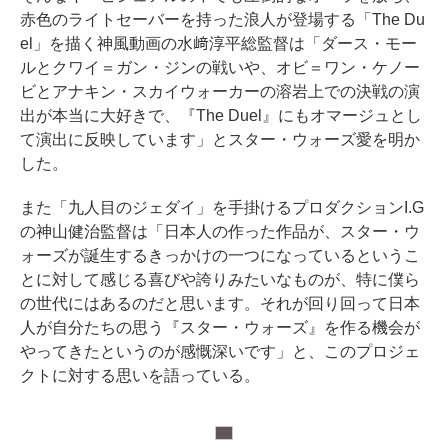
赤色のライトセーバーを持った浪人が登場する「The Du
el」を描く神風動画の水﨑淳平総監督は「ダース・モー
ルとクワイ＝ガン・ジンの戦いや、オビ＝ワン・ケノー
ビとアナキン・スカイウォーカーの溶岩上での決戦の演
出が本当に大好きで、『The Duel』にもオマージュとし
て演出に反映しています」とスター・ウォーズ愛を明か
した。
また「九人目のジェダイ」を手掛けるプロダクションI.G
の神山健治監督は「日本人の作った作品が、スター・ウ
ォーズが誕生するきっかけの一つになっているというこ
とに対して感じる喜びや誇りみたいなものが、特に僕ら
の世代にはあるのだと思います。それが回り回って日本
人が自分たちの思う『スター・ウォーズ』を作る機会が
やってきたというのが感慨深いです」と、このプロジェ
クトに対する思いを語っている。