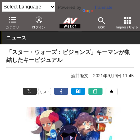
Powered by
Translate
AV Watch
コンテンツ・サービス
映像配信
Disney+
カテゴリ
ログイン
検索
Impressサイト
ニュース
「スター・ウォーズ：ビジョンズ」キーマンが集
結したキービジュアル
酒井隆文
2021年9月9日 11:45
リスト