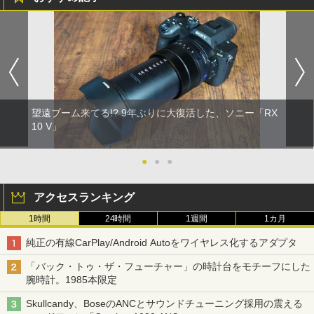
望遠ブーム来てる!? 9年ぶりに大復活した、ソニー「RX
10 V」
●
●
●
アクセスランキング
1時間
24時間
1週間
1カ月
純正の有線CarPlay/Android Autoをワイヤレス化するアダプタ
「バック・トゥ・ザ・フューチャー」の時計台をモチーフにした
腕時計。1985本限定
Skullcandy、BoseのANCとサウンドチューニング採用の震える