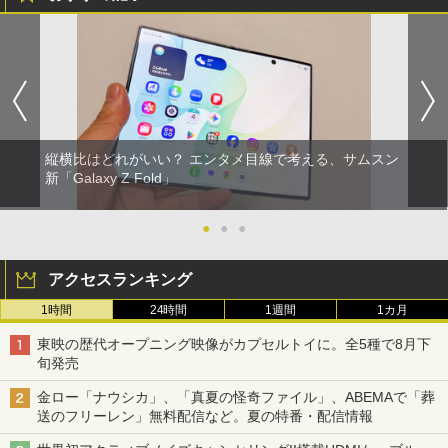
縦横比はどれがいい？ エンタメ目線で考える、サムスン
新「Galaxy Z Fold」
●
●
●
アクセスランキング
1時間
24時間
1週間
1カ月
東映の歴代オープニング映像がカプセルトイに。全5種で8月下
旬発売
金ロー「ナウシカ」、「真夏の怪奇ファイル」、ABEMAで「葬
送のフリーレン」無料配信など。夏の特番・配信情報