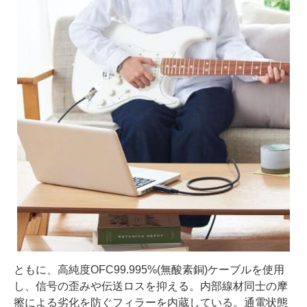
ともに、高純度OFC99.995%(無酸素銅)ケーブルを使用
し、信号の歪みや伝送ロスを抑える。内部線材同士の摩
擦による劣化を防ぐフィラーを内蔵している。通電状態