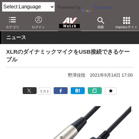
Powered by
Translate
AV Watch
製品
オーディオアクセサリ
カテゴリ
ログイン
検索
Impressサイト
ニュース
XLRのダイナミックマイクをUSB接続できるケー
ブル
野澤佳悟
2021年9月14日 17:00
リスト