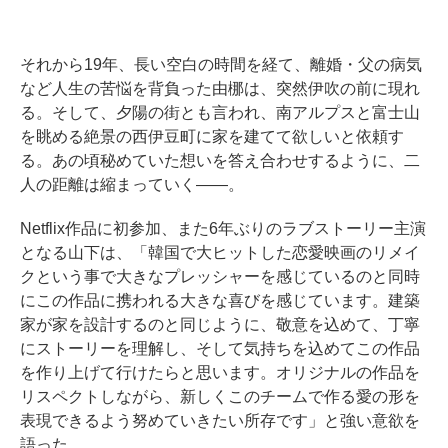
それから19年、長い空白の時間を経て、離婚・父の病気
など人生の苦悩を背負った由梛は、突然伊吹の前に現れ
る。そして、夕陽の街とも言われ、南アルプスと富士山
を眺める絶景の西伊豆町に家を建てて欲しいと依頼す
る。あの頃秘めていた想いを答え合わせするように、二
人の距離は縮まっていく――。
Netflix作品に初参加、また6年ぶりのラブストーリー主演
となる山下は、「韓国で大ヒットした恋愛映画のリメイ
クという事で大きなプレッシャーを感じているのと同時
にこの作品に携われる大きな喜びを感じています。建築
家が家を設計するのと同じように、敬意を込めて、丁寧
にストーリーを理解し、そして気持ちを込めてこの作品
を作り上げて行けたらと思います。オリジナルの作品を
リスペクトしながら、新しくこのチームで作る愛の形を
表現できるよう努めていきたい所存です」と強い意欲を
語った。