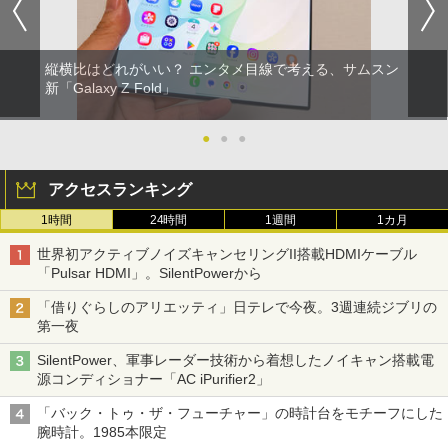
縦横比はどれがいい？ エンタメ目線で考える、サムスン
新「Galaxy Z Fold」
●
●
●
アクセスランキング
1時間
24時間
1週間
1カ月
世界初アクティブノイズキャンセリングII搭載HDMIケーブル
「Pulsar HDMI」。SilentPowerから
「借りぐらしのアリエッティ」日テレで今夜。3週連続ジブリの
第一夜
SilentPower、軍事レーダー技術から着想したノイキャン搭載電
源コンディショナー「AC iPurifier2」
「バック・トゥ・ザ・フューチャー」の時計台をモチーフにした
腕時計。1985本限定