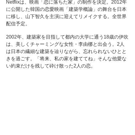
Netflixは、映画「恋に落ちた家」の制作を決定。2012年
に公開した韓国の恋愛映画「建築学概論」の舞台を日本
に移し、山下智久を主演に迎えてリメイクする。全世界
配信予定。
2002年、建築家を目指して都内の大学に通う18歳の伊吹
は、美しくチャーミングな女性・李由梛と出会う。2人
は日本の繊細な建築を辿りながら、忘れられないひとと
きを過ごす。「将来、私の家を建ててね」そんな他愛な
い約束だけを残して砕け散った2人の恋。