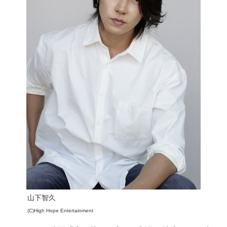
山下智久
(C)High Hope Entertainment