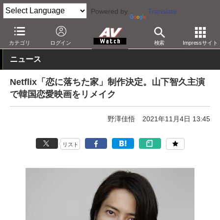
Powered by
Translate
AV Watch
コンテンツ・サービス
映像配信
Netflix
カテゴリ
ログイン
検索
Impressサイト
ニュース
Netflix「恋に落ちた家」制作決定。山下智久主演
で韓国恋愛映画をリメイク
野澤佳悟
2021年11月4日 13:45
リスト