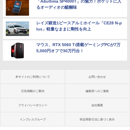
「A&ultima SP4000T」の魅力！ポケットに入
るオーディオの醍醐味
レイズ鍛造1ピースアルミホイール「CE28 N-p
lus」軽量なままに剛性を向上
マウス、RTX 5060 Ti搭載ゲーミングPCが7万
5,000円オフで30万円台！
本サイトのご利用について
お問い合わせ
広告掲載のご案内
編集部へのご連絡
プライバシーポリシー
会社概要
インプレスグループ
特定商取引法に基づく表示