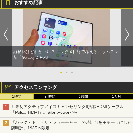
おすすめ記事
縦横比はどれがいい？ エンタメ目線で考える、サムスン
新「Galaxy Z Fold」
●
●
●
アクセスランキング
1時間
24時間
1週間
1カ月
世界初アクティブノイズキャンセリングII搭載HDMIケーブル
「Pulsar HDMI」。SilentPowerから
「バック・トゥ・ザ・フューチャー」の時計台をモチーフにした
腕時計。1985本限定