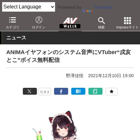
Powered by
Translate
AV Watch
製品
ヘッドフォン
その他
カテゴリ
ログイン
検索
Impressサイト
ニュース
ANIMAイヤフォンのシステム音声にVTuber“戌亥
とこ”ボイス無料配信
野澤佳悟
2021年12月10日 19:00
リスト