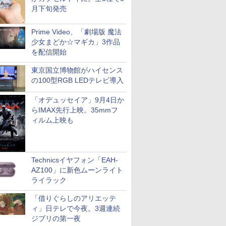
月下旬発売
Prime Video、「劇場版 魔法
少女まどか☆マギカ」3作品
を配信開始
東京国立博物館がハイセンス
の100型RGB LEDテレビ導入
「オデュッセイア」9月4日か
らIMAX先行上映。35mmフ
ィルム上映も
Technicsイヤフォン「EAH-
AZ100」に新色ムーンライト
ライラック
「借りぐらしのアリエッテ
ィ」日テレで今夜。3週連続
ジブリの第一夜