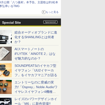
9月公開「八つ墓村」本予告。主題歌はB'z松本
孝弘率いるTMG
もっと見る
Special Site
総合オーディオブランドに進
化するSHANLINGとは何者
か？
AIスマートノートの
iFLYTEK「AINOTE 2」はな
ぜ魅力的なのか？
SOUNDPEATSのイヤカフ型
イヤフォン「UU2イヤーカ
フ」をイヤカフマニアが語る
エントリーなのに脅威の実
力!「Osprey」Noble Audioワ
イヤレスイヤフォン4機種を
一気に聴く
レイズのパワーデザインホイ
ール「M6」に新色登場!!