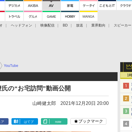
オ
ヘッドフォン
映像配信
BD
放送
業界動向
スピーカー
ェクタ
PS4
BDプレーヤー
映像配信
BD
YouTube
1
豊氏の“お宅訪問”動画公開
山崎健太郎
2021年12月20日 20:00
ブックマーク
ェア
はてブ
note