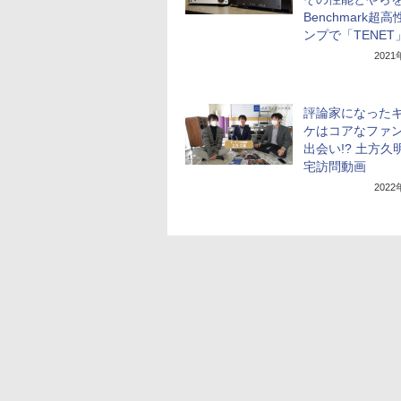
Benchmark超
ンプで「TENET
202
評論家になった
ケはコアなファ
出会い!? 土方久
宅訪問動画
202