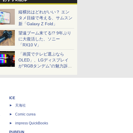
縦横比はどれがいい？ エン
タメ目線で考える、サムスン
新「Galaxy Z Fold」
望遠ブーム来てる!? 9年ぶり
に大復活した、ソニー
「RX10 V」
「画質でテレビ選ぶなら
OLED」、LGディスプレイ
が“RGBタンデム”の魅力訴
求。液晶とのガチ比較も
ICE
天海社
ス
Comic curea
impress QuickBooks
PUBFUN