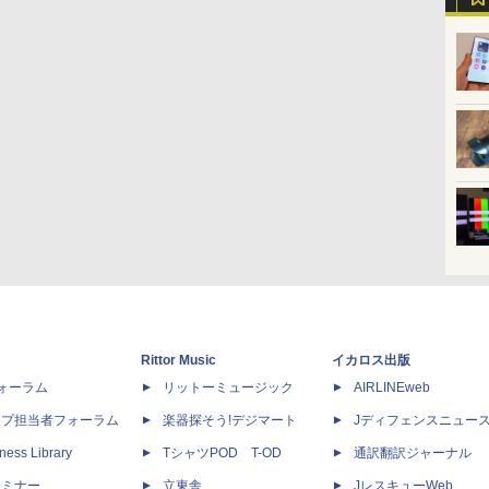
Rittor Music
イカロス出版
dフォーラム
リットーミュージック
AIRLINEweb
ップ担当者フォーラム
楽器探そう!デジマート
Jディフェンスニュー
ness Library
TシャツPOD T-OD
通訳翻訳ジャーナル
セミナー
立東舎
JレスキューWeb