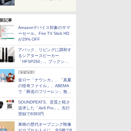
新記事
Amazonデバイス対象のサマ
ーセール。Fire TV Stick HD
が29% OFF
アバック、リビングに調和す
るシアタースピーカー
「HFSP250」。ブックシェ
ルフはペア3万円以下
トピック
金ロー「ナウシカ」、「真夏
の怪奇ファイル」、ABEMA
で「葬送のフリーレン」無料
配信など。夏の特番・配信情
SOUNDPEATS、音質と軽さ
報
追求した「Air6 Pro」。先行
登録で8383円
東映の歴代オープニング映像
がカプセルトイに。全5種で8