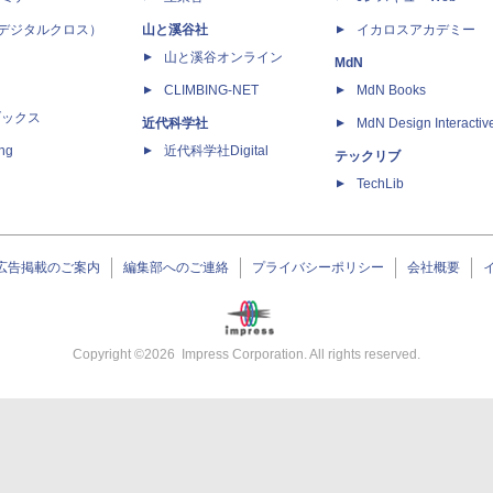
 X（デジタルクロス）
山と溪谷社
イカロスアカデミー
山と溪谷オンライン
MdN
CLIMBING-NET
MdN Books
ブックス
近代科学社
MdN Design Interactiv
ing
近代科学社Digital
テックリブ
TechLib
広告掲載のご案内
編集部へのご連絡
プライバシーポリシー
会社概要
Copyright ©
2026
Impress Corporation. All rights reserved.