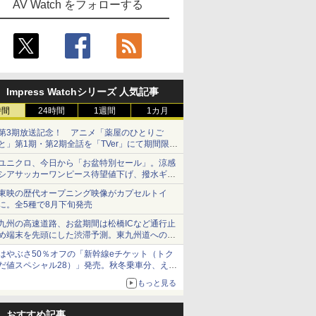
AV Watch をフォローする
Impress Watchシリーズ 人気記事
時間
24時間
1週間
1カ月
第3期放送記念！ アニメ「薬屋のひとりご
と」第1期・第2期全話を「TVer」にて期間限定
で順次無料配信開始
ユニクロ、今日から「お盆特別セール」。涼感
シアサッカーワンピース待望値下げ、撥水ギア
ショーツは1990円に
東映の歴代オープニング映像がカプセルトイ
に。全5種で8月下旬発売
九州の高速道路、お盆期間は松橋ICなど通行止
め端末を先頭にした渋滞予測。東九州道への迂
回は料金調整を実施
はやぶさ50％オフの「新幹線eチケット（トク
だ値スペシャル28）」発売。秋冬乗車分、えき
ねっと限定
もっと見る
おすすめ記事