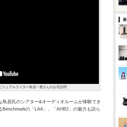
最
ビジュアルライター鳥居一豊さんのお宅訪問
な鳥居氏のシアター&オーディオルームが体験でき
enchmarkの「LA4」、「AHB2」の魅力も語ら