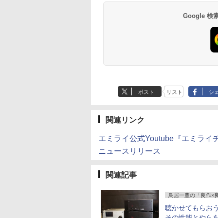
Google
ポスト
リスト
シ
関連リンク
エミライ公式Youtube『エミラ
ニュースリリース
関連記事
鳥居一豊の「良作×
聴かせてもらお
その性能とやらを