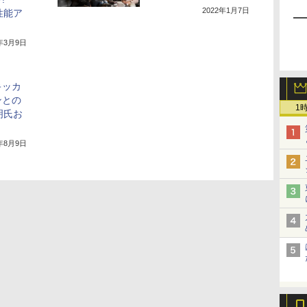
2022年1月7日
高性能ア
」
1年3月9日
キッカ
ンとの
1
明氏お
2年8月9日