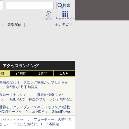
ログイン
Impress サイト
全カテゴリ
音楽配信
アクセスランキング
時間
24時間
1週間
1カ月
東映の歴代オープニング映像がカプセルトイ
に。全5種で8月下旬発売
金ロー「ナウシカ」、「真夏の怪奇ファイ
ル」、ABEMAで「葬送のフリーレン」無料配信
など。夏の特番・配信情報
世界初アクティブノイズキャンセリングII搭載
HDMIケーブル「Pulsar HDMI」。SilentPower
から
「バック・トゥ・ザ・フューチャー」の時計台
をモチーフにした腕時計。1985本限定