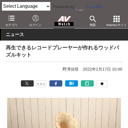
Powered by
Translate
AV Watch
製品
レコードプレーヤー
カテゴリ
ログイン
検索
Impressサイト
ニュース
再生できるレコードプレーヤーが作れるウッドパ
ズルキット
野澤佳悟
2022年2月17日 10:00
リスト