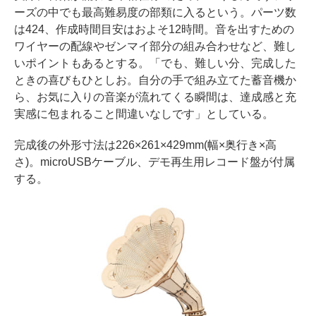
ーズの中でも最高難易度の部類に入るという。パーツ数
は424、作成時間目安はおよそ12時間。音を出すための
ワイヤーの配線やゼンマイ部分の組み合わせなど、難し
いポイントもあるとする。「でも、難しい分、完成した
ときの喜びもひとしお。自分の手で組み立てた蓄音機か
ら、お気に入りの音楽が流れてくる瞬間は、達成感と充
実感に包まれること間違いなしです」としている。
完成後の外形寸法は226×261×429mm(幅×奥行き×高
さ)。microUSBケーブル、デモ再生用レコード盤が付属
する。