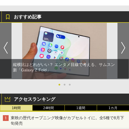
おすすめ記事
縦横比はどれがいい？ エンタメ目線で考える、サムスン
新「Galaxy Z Fold」
●
●
●
アクセスランキング
1時間
24時間
1週間
1カ月
東映の歴代オープニング映像がカプセルトイに。全5種で8月下
旬発売