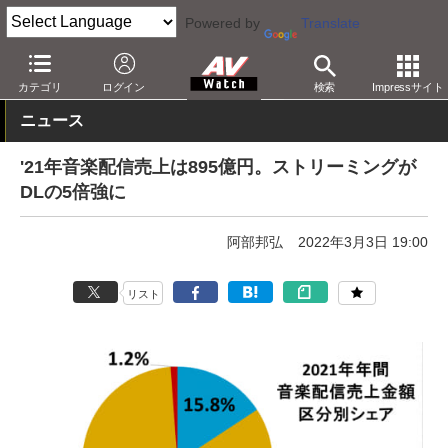
Powered by
Translate
AV Watch
動向
業界動向
統計/調査
カテゴリ
ログイン
検索
Impressサイト
ニュース
'21年音楽配信売上は895億円。ストリーミングが
DLの5倍強に
阿部邦弘
2022年3月3日 19:00
リスト