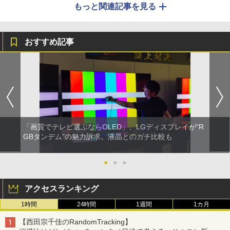
もっと関連記事を見る
おすすめ記事
「画質でテレビ選ぶならOLED」、LGディスプレイが“R
GBタンデム”の魅力訴求。液晶とのガチ比較も
●
●
●
アクセスランキング
1時間
24時間
1週間
1カ月
【西田宗千佳のRandomTracking】