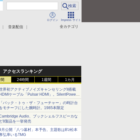
ログイン
Impress サイト
全カテゴリ
音楽配信
アクセスランキング
時間
24時間
1週間
1カ月
世界初アクティブノイズキャンセリングII搭載
HDMIケーブル「Pulsar HDMI」。SilentPower
から
「バック・トゥ・ザ・フューチャー」の時計台
をモチーフにした腕時計。1985本限定
Cambridge Audio、ブックシェルフスピーカな
ど8製品を一挙発売
9月公開「八つ墓村」本予告。主題歌はB'z松本
孝弘率いるTMG