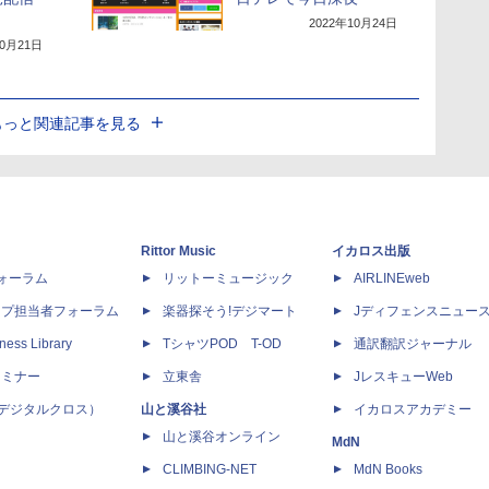
2022年10月24日
10月21日
もっと関連記事を見る
Rittor Music
イカロス出版
dフォーラム
リットーミュージック
AIRLINEweb
ップ担当者フォーラム
楽器探そう!デジマート
Jディフェンスニュー
ness Library
TシャツPOD T-OD
通訳翻訳ジャーナル
セミナー
立東舎
JレスキューWeb
 X（デジタルクロス）
山と溪谷社
イカロスアカデミー
山と溪谷オンライン
MdN
CLIMBING-NET
MdN Books