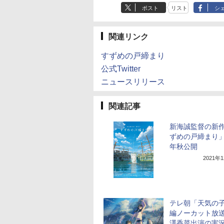
ポスト
リスト
シ
関連リンク
すずめの戸締まり
公式Twitter
ニュースリリース
関連記事
新海誠監督の新
ずめの戸締まり」。
年秋公開
2021年
テレ朝「天気の
編ノーカット放
澤香菜出演の実