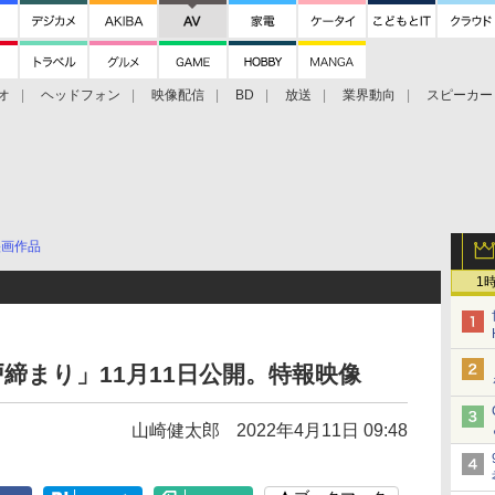
オ
ヘッドフォン
映像配信
BD
放送
業界動向
スピーカー
ェクタ
PS4
BDプレーヤー
映像配信
BD
映画作品
1
締まり」11月11日公開。特報映像
山崎健太郎
2022年4月11日 09:48