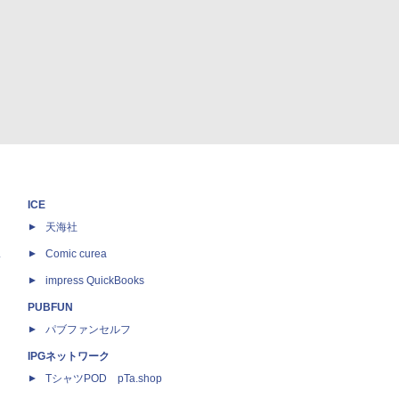
ICE
天海社
ス
Comic curea
impress QuickBooks
PUBFUN
パブファンセルフ
IPGネットワーク
TシャツPOD pTa.shop