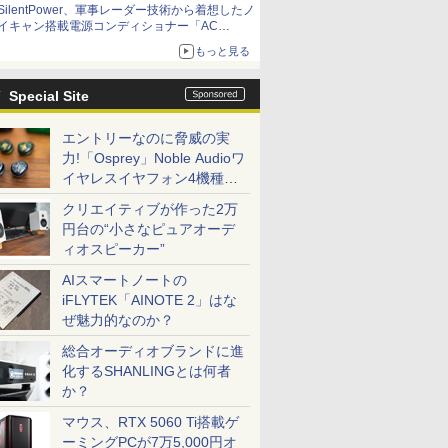
SilentPower、軍事レーダー技術から着想したノ
イキャン搭載電源コンディショナー「AC
iPurifier2」
もっと見る
Special Site
エントリーなのに脅威の実
力!「Osprey」Noble Audioワ
イヤレスイヤフォン4機種を
一気に聴く
クリエイティブが作った2万
円台の“小さなピュアオーデ
ィオスピーカー”
AIスマートノートの
iFLYTEK「AINOTE 2」はな
ぜ魅力的なのか？
総合オーディオブランドに進
化するSHANLINGとは何者
か？
マウス、RTX 5060 Ti搭載ゲ
ーミングPCが7万5,000円オ