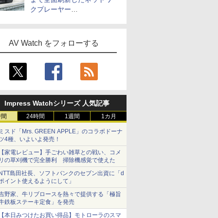
クプレーヤー
「Primo（2026）」
AV Watch をフォローする
Impress Watchシリーズ 人気記事
時間
24時間
1週間
1カ月
ミスド「Mrs. GREEN APPLE」のコラボドーナ
ツ4種、いよいよ発売！
【家電レビュー】手ごわい雑草との戦い、コメ
リの草刈機で完全勝利 掃除機感覚で使えた
NTT島田社長、ソフトバンクのセブン出資に「d
ポイント使えるようにして」
吉野家、牛リブロースを熱々で提供する「極旨
牛鉄板ステーキ定食」を発売
【本日みつけたお買い得品】モトローラのスマ