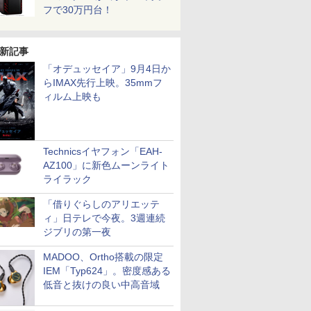
フで30万円台！
新記事
「オデュッセイア」9月4日か
らIMAX先行上映。35mmフ
ィルム上映も
Technicsイヤフォン「EAH-
AZ100」に新色ムーンライト
ライラック
「借りぐらしのアリエッテ
ィ」日テレで今夜。3週連続
ジブリの第一夜
MADOO、Ortho搭載の限定
IEM「Typ624」。密度感ある
低音と抜けの良い中高音域