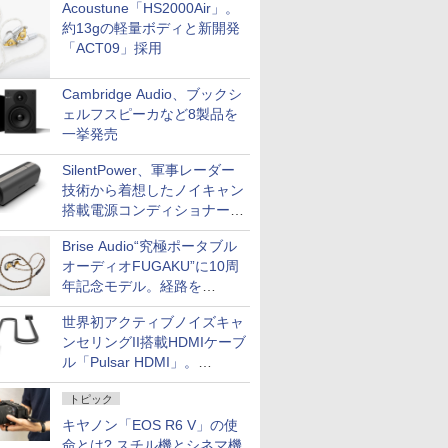
Acoustune「HS2000Air」。
約13gの軽量ボディと新開発
「ACT09」採用
Cambridge Audio、ブックシ
ェルフスピーカなど8製品を
一挙発売
SilentPower、軍事レーダー
技術から着想したノイキャン
搭載電源コンディショナー
「AC iPurifier2」
Brise Audio“究極ポータブル
オーディオFUGAKU”に10周
年記念モデル。経路を
NISHIKIで統一。400万円
世界初アクティブノイズキャ
ンセリングII搭載HDMIケーブ
ル「Pulsar HDMI」。
SilentPowerから
トピック
キヤノン「EOS R6 V」の使
命とは? スチル機とシネマ機