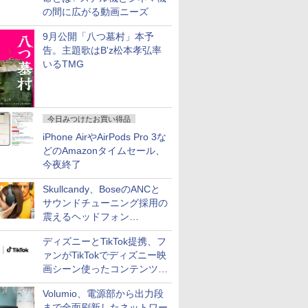
の間に広がる動画ニーズ
9月公開「八つ墓村」本予
告。主題歌はB'z松本孝弘率
いるTMG
今日みつけたお買い得品
iPhone AirやAirPods Pro 3な
どのAmazonタイムセール、
今夜終了
Skullcandy、BoseのANCと
サウンドチューニング採用の
震えるヘッドフォン
「Crusher 1080 ANC」
ディズニーとTikTok提携、フ
ァンがTikTokでディズニー映
画シーン使ったコンテンツ制
作、Disney+にも配信
Volumio、電源部から出力段
まで全面刷新したネットワー