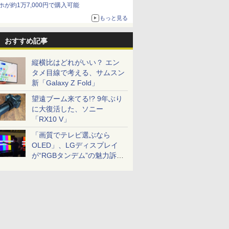
ホが約1万7,000円で購入可能
もっと見る
おすすめ記事
縦横比はどれがいい？ エン
タメ目線で考える、サムスン
新「Galaxy Z Fold」
望遠ブーム来てる!? 9年ぶり
に大復活した、ソニー
「RX10 V」
「画質でテレビ選ぶなら
OLED」、LGディスプレイ
が“RGBタンデム”の魅力訴
求。液晶とのガチ比較も