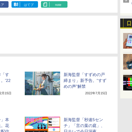
ェア
はてブ
note
作「す
新海監督「すずめの戸
'22
締まり」新予告。“すず
めの声”解禁
12月15日
2022年7月15日
子」本
新海監督「秒速5セン
送。花
チ」「言の葉の庭」、
況配信
日テレで今日深夜