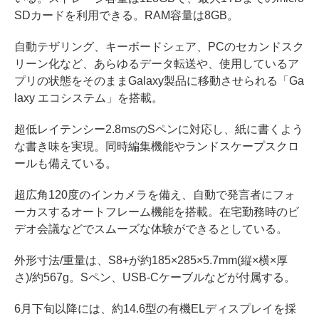
SDカードを利用できる。RAM容量は8GB。
自動テザリング、キーボードシェア、PCのセカンドスク
リーン化など、あらゆるデータ転送や、使用しているア
プリの状態をそのままGalaxy製品に移動させられる「Ga
laxy エコシステム」を搭載。
超低レイテンシー2.8msのSペンに対応し、紙に書くよう
な書き味を実現。同時編集機能やランドスケープスクロ
ールも備えている。
超広角120度のインカメラを備え、自動で発言者にフォ
ーカスするオートフレーム機能を搭載。在宅勤務時のビ
デオ会議などでスムーズな体験ができるとしている。
外形寸法/重量は、S8+が約185×285×5.7mm(縦×横×厚
さ)/約567g。Sペン、USB-Cケーブルなどが付属する。
6月下旬以降には、約14.6型の有機ELディスプレイを採