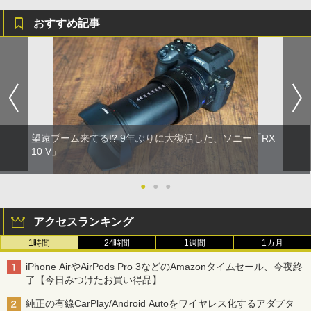
おすすめ記事
望遠ブーム来てる!? 9年ぶりに大復活した、ソニー「RX
10 V」
●
●
●
アクセスランキング
1時間
24時間
1週間
1カ月
iPhone AirやAirPods Pro 3などのAmazonタイムセール、今夜終
了【今日みつけたお買い得品】
純正の有線CarPlay/Android Autoをワイヤレス化するアダプタ