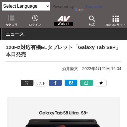
Powered by
Translate
AV Watch
製品
タブレット
カテゴリ
ログイン
検索
Impressサイト
ニュース
120Hz対応有機ELタブレット「Galaxy Tab S8+」
本日発売
酒井隆文
2022年4月21日 12:34
リスト