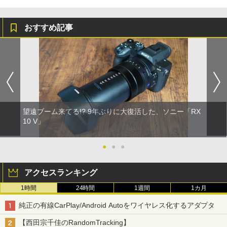
おすすめ記事
望遠ブーム来てる!? 9年ぶりに大復活した、ソニー「RX
10 V」
●
●
●
アクセスランキング
1時間
24時間
1週間
1カ月
純正の有線CarPlay/Android Autoをワイヤレス化するアダプタ
【西田宗千佳のRandomTracking】