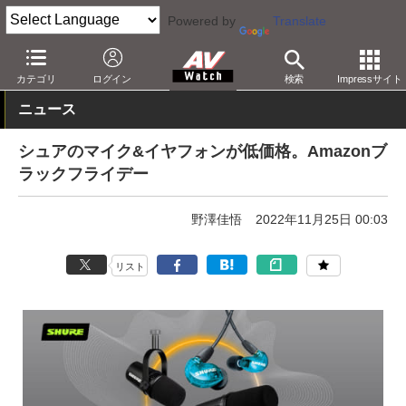
Powered by
Translate
AV Watch
動向
ショップ
セール
カテゴリ
ログイン
検索
Impressサイト
ニュース
シュアのマイク&イヤフォンが低価格。Amazonブ
ラックフライデー
野澤佳悟
2022年11月25日 00:03
リスト