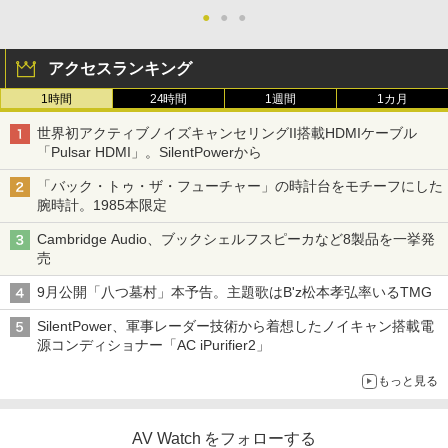
●
●
●
アクセスランキング
1時間
24時間
1週間
1カ月
世界初アクティブノイズキャンセリングII搭載HDMIケーブル
「Pulsar HDMI」。SilentPowerから
「バック・トゥ・ザ・フューチャー」の時計台をモチーフにした
腕時計。1985本限定
Cambridge Audio、ブックシェルフスピーカなど8製品を一挙発
売
9月公開「八つ墓村」本予告。主題歌はB'z松本孝弘率いるTMG
SilentPower、軍事レーダー技術から着想したノイキャン搭載電
源コンディショナー「AC iPurifier2」
もっと見る
AV Watch をフォローする