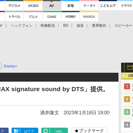
オ
ヘッドフォン
映像配信
BD
放送
業界動向
スピーカー
ェクタ
PS4
BDプレーヤー
映像配信
BD
Disney+
1
X signature sound by DTS」提供。
酒井隆文
2023年1月18日 19:00
ブックマーク
ェア
はてブ
note