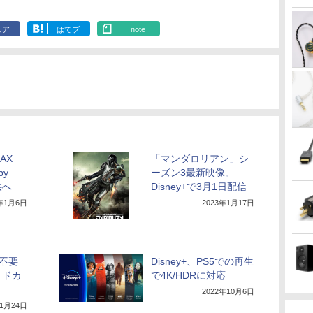
ェア
はてブ
note
AX
「マンダロリアン」シ
by
ーズン3最新映像。
供へ
Disney+で3月1日配信
3年1月6日
2023年1月17日
カ不要
Disney+、PS5での再生
イドカ
で4K/HDRに対応
2022年10月6日
11月24日