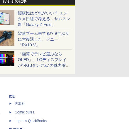
おすすめ記事
縦横比はどれがいい？ エン
タメ目線で考える、サムスン
新「Galaxy Z Fold」
望遠ブーム来てる!? 9年ぶり
に大復活した、ソニー
「RX10 V」
「画質でテレビ選ぶなら
OLED」、LGディスプレイ
が“RGBタンデム”の魅力訴
求。液晶とのガチ比較も
ICE
天海社
ス
Comic curea
impress QuickBooks