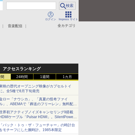
ログイン
Impress サイト
全カテゴリ
音楽配信
アクセスランキング
時間
24時間
1週間
1カ月
東映の歴代オープニング映像がカプセルトイ
に。全5種で8月下旬発売
金ロー「ナウシカ」、「真夏の怪奇ファイ
ル」、ABEMAで「葬送のフリーレン」無料配信
など。夏の特番・配信情報
世界初アクティブノイズキャンセリングII搭載
HDMIケーブル「Pulsar HDMI」。SilentPower
から
「バック・トゥ・ザ・フューチャー」の時計台
をモチーフにした腕時計。1985本限定