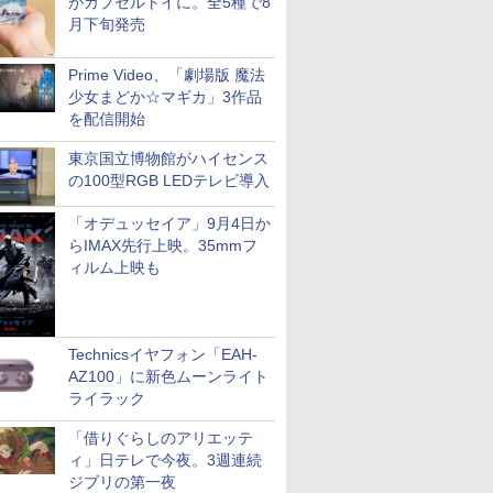
がカプセルトイに。全5種で8
月下旬発売
Prime Video、「劇場版 魔法
少女まどか☆マギカ」3作品
を配信開始
東京国立博物館がハイセンス
の100型RGB LEDテレビ導入
「オデュッセイア」9月4日か
らIMAX先行上映。35mmフ
ィルム上映も
Technicsイヤフォン「EAH-
AZ100」に新色ムーンライト
ライラック
「借りぐらしのアリエッテ
ィ」日テレで今夜。3週連続
ジブリの第一夜