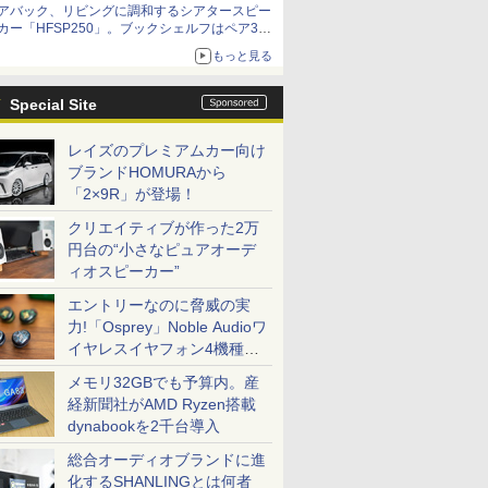
アバック、リビングに調和するシアタースピー
カー「HFSP250」。ブックシェルフはペア3万
円以下
もっと見る
Special Site
レイズのプレミアムカー向け
ブランドHOMURAから
「2×9R」が登場！
クリエイティブが作った2万
円台の“小さなピュアオーデ
ィオスピーカー”
エントリーなのに脅威の実
力!「Osprey」Noble Audioワ
イヤレスイヤフォン4機種を
一気に聴く
メモリ32GBでも予算内。産
経新聞社がAMD Ryzen搭載
dynabookを2千台導入
総合オーディオブランドに進
化するSHANLINGとは何者