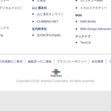
セミナー
立東舎
JレスキューWeb
 X（デジタルクロス）
山と溪谷社
イカロスアカデミー
山と溪谷オンライン
MdN
CLIMBING-NET
MdN Books
ブックス
近代科学社
MdN Design Interactiv
ing
近代科学社Digital
テックリブ
TechLib
広告掲載のご案内
編集部へのご連絡
プライバシーポリシー
会社概要
Copyright ©
2026
Impress Corporation. All rights reserved.