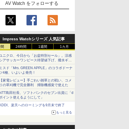
AV Watch をフォローする
Impress Watchシリーズ 人気記事
時間
24時間
1週間
1カ月
ユニクロ、今日から「お盆特別セール」。涼感
シアサッカーワンピース待望値下げ、撥水ギア
ショーツは1990円に
ミスド「Mrs. GREEN APPLE」のコラボドーナ
ツ4種、いよいよ発売！
【家電レビュー】手ごわい雑草との戦い、コメ
リの草刈機で完全勝利 掃除機感覚で使えた
NTT島田社長、ソフトバンクのセブン出資に「d
ポイント使えるようにして」
KDDI、楽天へのローミングを9月末で終了
もっと見る