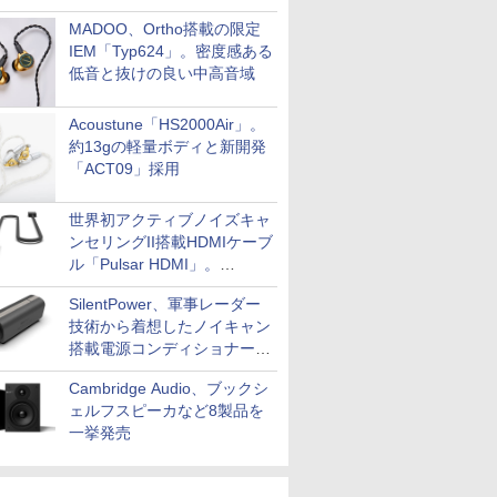
MADOO、Ortho搭載の限定
IEM「Typ624」。密度感ある
低音と抜けの良い中高音域
Acoustune「HS2000Air」。
約13gの軽量ボディと新開発
「ACT09」採用
世界初アクティブノイズキャ
ンセリングII搭載HDMIケーブ
ル「Pulsar HDMI」。
SilentPowerから
SilentPower、軍事レーダー
技術から着想したノイキャン
搭載電源コンディショナー
「AC iPurifier2」
Cambridge Audio、ブックシ
ェルフスピーカなど8製品を
一挙発売