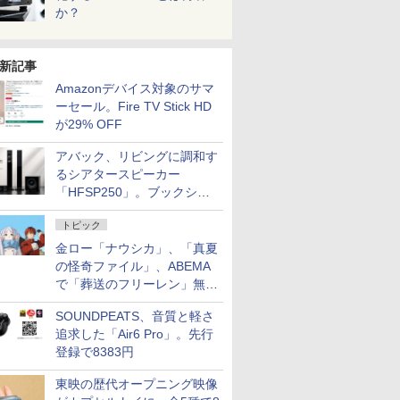
か？
新記事
Amazonデバイス対象のサマ
ーセール。Fire TV Stick HD
が29% OFF
アバック、リビングに調和す
るシアタースピーカー
「HFSP250」。ブックシェ
ルフはペア3万円以下
トピック
金ロー「ナウシカ」、「真夏
の怪奇ファイル」、ABEMA
で「葬送のフリーレン」無料
配信など。夏の特番・配信情
SOUNDPEATS、音質と軽さ
報
追求した「Air6 Pro」。先行
登録で8383円
東映の歴代オープニング映像