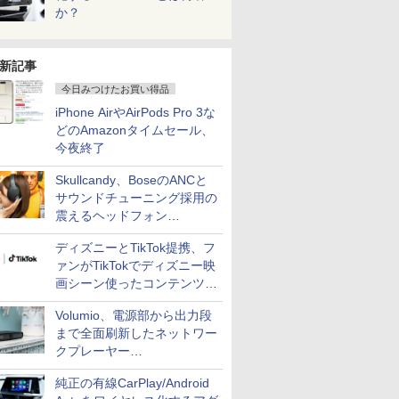
か？
新記事
今日みつけたお買い得品
iPhone AirやAirPods Pro 3な
どのAmazonタイムセール、
今夜終了
Skullcandy、BoseのANCと
サウンドチューニング採用の
震えるヘッドフォン
「Crusher 1080 ANC」
ディズニーとTikTok提携、フ
ァンがTikTokでディズニー映
画シーン使ったコンテンツ制
作、Disney+にも配信
Volumio、電源部から出力段
まで全面刷新したネットワー
クプレーヤー
「Primo（2026）」
純正の有線CarPlay/Android