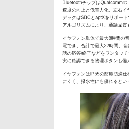
BluetoothチップはQualcomm
速度の向上と低電力化、左右イ
デックはSBCとaptXをサポー
アルゴリズムにより、通話品質
イヤフォン単体で最大8時間の
電でき、合計で最大32時間、音
話の応答/終了などをワンタッ
実に確認できる物理ボタンも備
イヤフォンはIP55の防塵防滴
にくく、撥水性にも優れるという