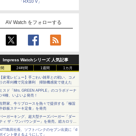
「RX10 V」
AV Watch をフォローする
Impress Watchシリーズ 人気記事
時間
24時間
1週間
1カ月
【家電レビュー】手ごわい雑草との戦い、コメ
リの草刈機で完全勝利 掃除機感覚で使えた
ミスド「Mrs. GREEN APPLE」のコラボドーナ
ツ4種、いよいよ発売！
吉野家、牛リブロースを熱々で提供する「極旨
牛鉄板ステーキ定食」を発売
バーガーキング、超大型チーズバーガー「ダー
ティ ザ・ワンパウンダー」を発売。総カロリー
約1656kcal、総重量約527g！
NTT島田社長、ソフトバンクのセブン出資に「d
ポイント使えるようにして」