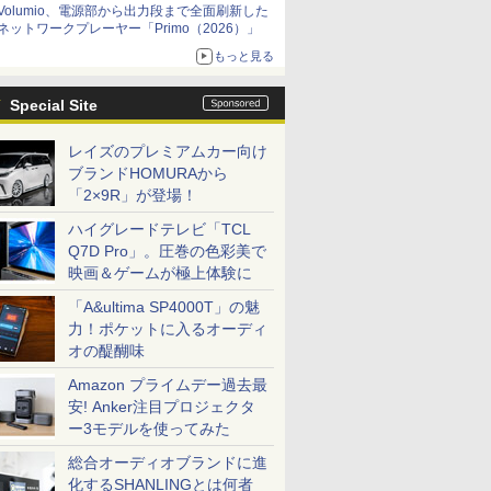
Volumio、電源部から出力段まで全面刷新した
ネットワークプレーヤー「Primo（2026）」
もっと見る
Special Site
レイズのプレミアムカー向け
ブランドHOMURAから
「2×9R」が登場！
ハイグレードテレビ「TCL
Q7D Pro」。圧巻の色彩美で
映画＆ゲームが極上体験に
「A&ultima SP4000T」の魅
力！ポケットに入るオーディ
オの醍醐味
Amazon プライムデー過去最
安! Anker注目プロジェクタ
ー3モデルを使ってみた
総合オーディオブランドに進
化するSHANLINGとは何者