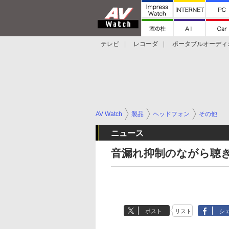
テレビ
レコーダ
ポータブルオーディ
スマートスピーカー
デジカメ
プロジ
AV Watch
製品
ヘッドフォン
その他
ニュース
音漏れ抑制のながら聴
ポスト
リスト
シ