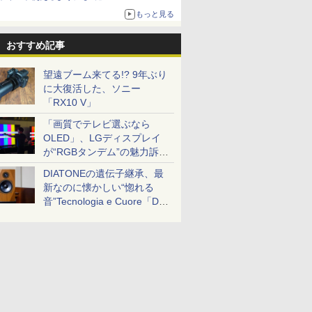
もっと見る
おすすめ記事
望遠ブーム来てる!? 9年ぶり
に大復活した、ソニー
「RX10 V」
「画質でテレビ選ぶなら
OLED」、LGディスプレイ
が“RGBタンデム”の魅力訴
求。液晶とのガチ比較も
DIATONEの遺伝子継承、最
新なのに懐かしい“惚れる
音”Tecnologia e Cuore「DS-
TC52B」を聴く