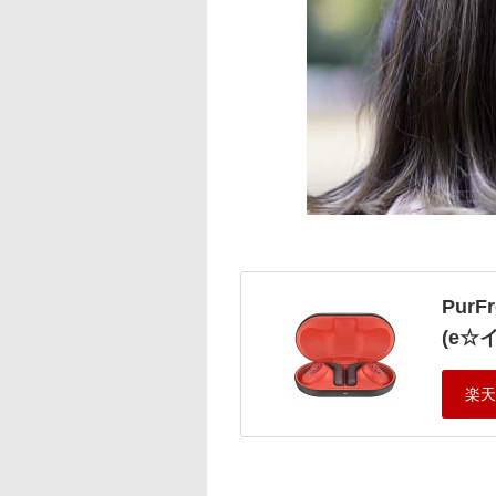
PurF
(e☆