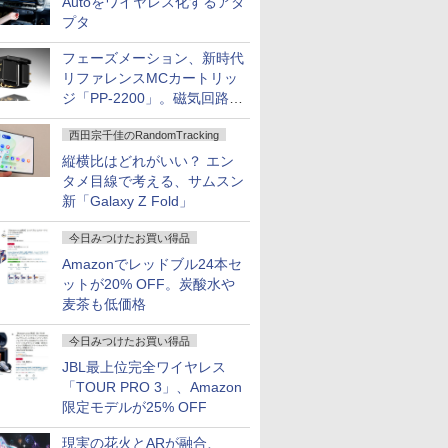
Autoをワイヤレス化するアダ
プタ
フェーズメーション、新時代
リファレンスMCカートリッ
ジ「PP-2200」。磁気回路や
ハウジングを根本から見直し
西田宗千佳のRandomTracking
縦横比はどれがいい？ エン
タメ目線で考える、サムスン
新「Galaxy Z Fold」
今日みつけたお買い得品
Amazonでレッドブル24本セ
ットが20% OFF。炭酸水や
麦茶も低価格
今日みつけたお買い得品
JBL最上位完全ワイヤレス
「TOUR PRO 3」、Amazon
限定モデルが25% OFF
現実の花火とARが融合、