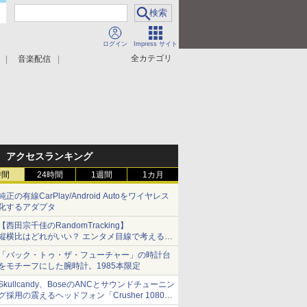
ログイン
Impress サイト
全カテゴリ
音楽配信
アクセスランキング
時間
24時間
1週間
1カ月
純正の有線CarPlay/Android Autoをワイヤレス
化するアダプタ
【西田宗千佳のRandomTracking】
縦横比はどれがいい？ エンタメ目線で考える、
サムスン新「Galaxy Z Fold」
「バック・トゥ・ザ・フューチャー」の時計台
をモチーフにした腕時計。1985本限定
Skullcandy、BoseのANCとサウンドチューニン
グ採用の震えるヘッドフォン「Crusher 1080
ANC」