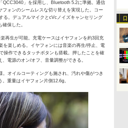
の「QCC3040」を採用し、Bluetooth 5.2に準拠。通信
ヤフォンのシームレスな切り替えを実現した。コー
トする。デュアルマイクとcVcノイズキャンセリング
も確保した。
音楽再生が可能。充電ケースはイヤフォンを約3回充
楽を楽しめる。イヤフォンには音楽の再生/停止、電
チで操作できるタッチボタンも搭載。押したことを確
え、電源のオン/オフ、音量調整ができる。
仕様。オイルコーティングも施され、汚れや傷がつき
。重量はイヤフォン片側12.6g。