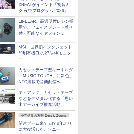
XREALがイベント「初音ミ
ク 夜空プログラム 2026」
LIFEEAR、高透明度レジン採
用で、フェイスプレート着せ
替え可能なイヤフォン
「Nova Shell」
MSI、世界初インクジェット
印刷有機ELの27型4Kモニタ
ー
カセットテープ型キーホルダ
「MUSIC TOUCH」に新色。
NFC搭載で音楽配信へ
ティアック、カセットテープ
などをデジタル化する「思い
出アーカイブ推進活動」
小寺信良の週刊 Electric Zooma!
望遠ブーム来てる!? 9年ぶり
に大復活した、ソニー