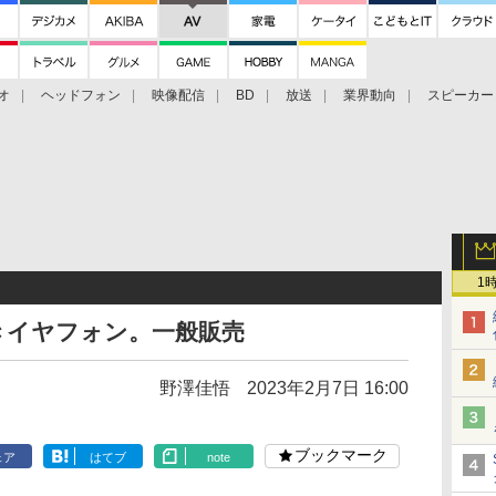
オ
ヘッドフォン
映像配信
BD
放送
業界動向
スピーカー
ェクタ
PS4
BDプレーヤー
映像配信
BD
1
きイヤフォン。一般販売
野澤佳悟
2023年2月7日 16:00
ブックマーク
ェア
はてブ
note