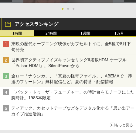
●
●
●
アクセスランキング
1時間
24時間
1週間
1カ月
東映の歴代オープニング映像がカプセルトイに。全5種で8月下
旬発売
世界初アクティブノイズキャンセリングII搭載HDMIケーブル
「Pulsar HDMI」。SilentPowerから
金ロー「ナウシカ」、「真夏の怪奇ファイル」、ABEMAで「葬
送のフリーレン」無料配信など。夏の特番・配信情報
「バック・トゥ・ザ・フューチャー」の時計台をモチーフにした
腕時計。1985本限定
ティアック、カセットテープなどをデジタル化する「思い出アー
カイブ推進活動」
もっと見る