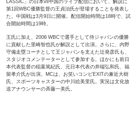
LASSIC」の日本vs中国のライブ配信において、解説に
第1回WBC優勝監督の王貞治氏が登場することを発表し
た。中国戦は3月9日に開催。配信開始時間は18時で、試
合開始時間は19時。
王氏に加え、2006 WBCで選手として侍ジャパンの優勝
に貢献した里崎智也氏が解説として出演。さらに、内野
守備走塁コーチとして王ジャパンを支えた辻発彦氏も、
スタジオコメンテーターとして参加する。ほかにも前日
本代表監督の稲葉篤紀氏、元日本代表の井端弘和氏、福
留孝介氏が出演。MCは、お笑いコンビEXITの兼近大樹
氏、スポーツキャスターの中川絵美里氏。実況は文化放
送アナウンサーの斉藤一美氏。