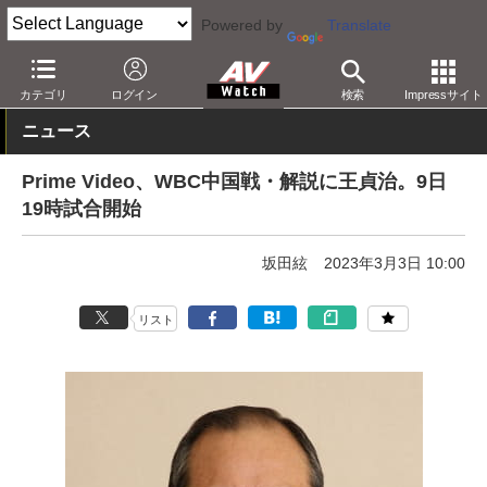
Powered by
Translate
AV Watch
コンテンツ・サービス
映像配信
Amazonビデオ
カテゴリ
ログイン
検索
Impressサイト
ニュース
Prime Video、WBC中国戦・解説に王貞治。9日
19時試合開始
坂田絃
2023年3月3日 10:00
リスト