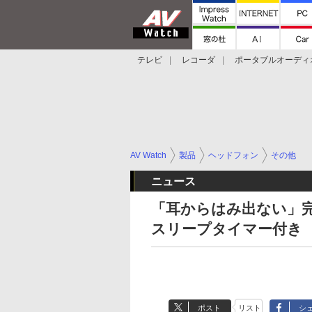
テレビ
レコーダ
ポータブルオーディ
スマートスピーカー
デジカメ
プロジ
AV Watch
製品
ヘッドフォン
その他
ニュース
「耳からはみ出ない」完全
スリープタイマー付き
ポスト
リスト
シ