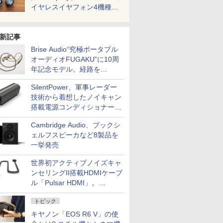
イヤレスイヤフォン4機種を
一気に聴く
新記事
Brise Audio“究極ポータブル
オーディオFUGAKU”に10周
年記念モデル。経路を
NISHIKIで統一。400万円
SilentPower、軍事レーダー
技術から着想したノイキャン
搭載電源コンディショナー
「AC iPurifier2」
Cambridge Audio、ブックシ
ェルフスピーカなど8製品を
一挙発売
世界初アクティブノイズキャ
ンセリングII搭載HDMIケーブ
ル「Pulsar HDMI」。
SilentPowerから
トピック
キヤノン「EOS R6 V」の使