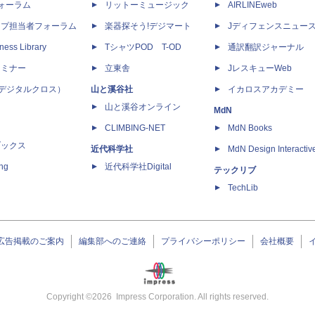
dフォーラム
リットーミュージック
AIRLINEweb
ップ担当者フォーラム
楽器探そう!デジマート
Jディフェンスニュー
ness Library
TシャツPOD T-OD
通訳翻訳ジャーナル
セミナー
立東舎
JレスキューWeb
 X（デジタルクロス）
山と溪谷社
イカロスアカデミー
山と溪谷オンライン
MdN
CLIMBING-NET
MdN Books
ブックス
近代科学社
MdN Design Interactiv
ing
近代科学社Digital
テックリブ
TechLib
広告掲載のご案内
編集部へのご連絡
プライバシーポリシー
会社概要
Copyright ©
2026
Impress Corporation. All rights reserved.