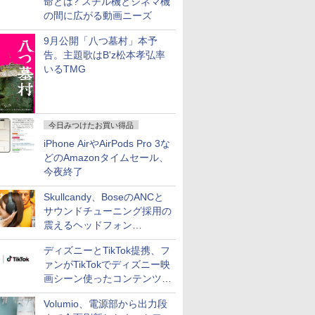
命とは? スチル機とシネマ機
の間に広がる動画ニーズ
9月公開「八つ墓村」本予
告。主題歌はB'z松本孝弘率
いるTMG
今日みつけたお買い得品
iPhone AirやAirPods Pro 3な
どのAmazonタイムセール、
今夜終了
Skullcandy、BoseのANCと
サウンドチューニング採用の
震えるヘッドフォン
「Crusher 1080 ANC」
ディズニーとTikTok提携、フ
ァンがTikTokでディズニー映
画シーン使ったコンテンツ制
作、Disney+にも配信
Volumio、電源部から出力段