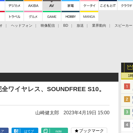
オ
ヘッドフォン
映像配信
BD
放送
業界動向
スピーカー
ェクタ
PS4
BDプレーヤー
映像配信
BD
1
ワイヤレス、SOUNDFREE S10。
山崎健太郎
2023年4月19日 15:00
ブックマーク
ェア
はてブ
note