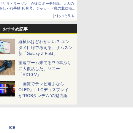
「リサ・ラーソン」がま口ポーチ付録、大人の
おしゃれ手帖 10月号。ジャカード織の北欧猫デ
ザイン
もっと見る
おすすめ記事
縦横比はどれがいい？ エン
タメ目線で考える、サムスン
新「Galaxy Z Fold」
望遠ブーム来てる!? 9年ぶり
に大復活した、ソニー
「RX10 V」
「画質でテレビ選ぶなら
OLED」、LGディスプレイ
が“RGBタンデム”の魅力訴
求。液晶とのガチ比較も
ICE