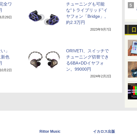
量完全ワ
チューニングも可能
円
な“トライブリッド”イ
ヤフォン「Bridge」。
年6月29日
約2.3万円
2023年9月7日
ない」
ORIVETI、スイッチで
に新色
チューニング切替でき
円
る6BA+DDイヤフォ
ン。99000円
年10月2日
2024年2月2日
Rittor Music
イカロス出版