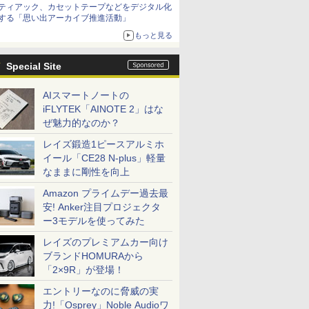
ティアック、カセットテープなどをデジタル化
する「思い出アーカイブ推進活動」
もっと見る
Special Site
AIスマートノートの
iFLYTEK「AINOTE 2」はな
ぜ魅力的なのか？
レイズ鍛造1ピースアルミホ
イール「CE28 N-plus」軽量
なままに剛性を向上
Amazon プライムデー過去最
安! Anker注目プロジェクタ
ー3モデルを使ってみた
レイズのプレミアムカー向け
ブランドHOMURAから
「2×9R」が登場！
エントリーなのに脅威の実
力!「Osprey」Noble Audioワ