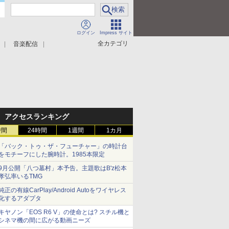
ログイン
Impress サイト
全カテゴリ
音楽配信
アクセスランキング
時間
24時間
1週間
1カ月
「バック・トゥ・ザ・フューチャー」の時計台
をモチーフにした腕時計。1985本限定
9月公開「八つ墓村」本予告。主題歌はB'z松本
孝弘率いるTMG
純正の有線CarPlay/Android Autoをワイヤレス
化するアダプタ
キヤノン「EOS R6 V」の使命とは? スチル機と
シネマ機の間に広がる動画ニーズ