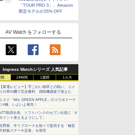
「TOUR PRO 3」、Amazon
限定モデルが25% OFF
AV Watch をフォローする
Impress Watchシリーズ 人気記事
時間
24時間
1週間
1カ月
【家電レビュー】手ごわい雑草との戦い、コメ
リの草刈機で完全勝利 掃除機感覚で使えた
ミスド「Mrs. GREEN APPLE」のコラボドーナ
ツ4種、いよいよ発売！
NTT島田社長、ソフトバンクのセブン出資に「d
ポイント使えるようにして」
吉野家、牛リブロースを熱々で提供する「極旨
牛鉄板ステーキ定食」を発売