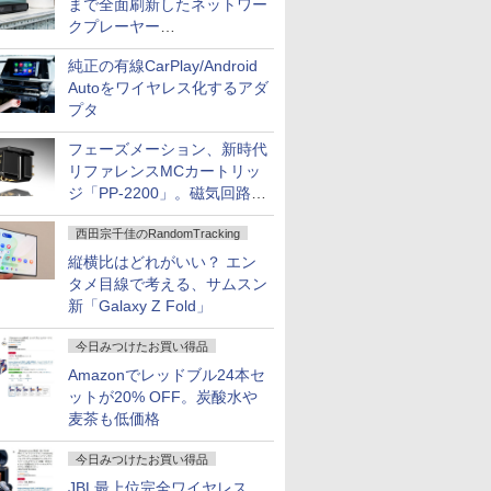
まで全面刷新したネットワー
クプレーヤー
「Primo（2026）」
純正の有線CarPlay/Android
Autoをワイヤレス化するアダ
プタ
フェーズメーション、新時代
リファレンスMCカートリッ
ジ「PP-2200」。磁気回路や
ハウジングを根本から見直し
西田宗千佳のRandomTracking
縦横比はどれがいい？ エン
タメ目線で考える、サムスン
新「Galaxy Z Fold」
今日みつけたお買い得品
Amazonでレッドブル24本セ
ットが20% OFF。炭酸水や
麦茶も低価格
今日みつけたお買い得品
JBL最上位完全ワイヤレス