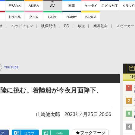
オ
ヘッドフォン
映像配信
BD
放送
業界動向
スピーカー
ェクタ
PS4
BDプレーヤー
映像配信
BD
YouTube
1
着陸に挑む。着陸船が今夜月面降下、
山崎健太郎
2023年4月25日 20:06
ブックマーク
ェア
はてブ
note