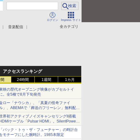
ログイン
Impress サイト
全カテゴリ
音楽配信
アクセスランキング
時間
24時間
1週間
1カ月
東映の歴代オープニング映像がカプセルトイ
に。全5種で8月下旬発売
金ロー「ナウシカ」、「真夏の怪奇ファイ
ル」、ABEMAで「葬送のフリーレン」無料配信
など。夏の特番・配信情報
世界初アクティブノイズキャンセリングII搭載
HDMIケーブル「Pulsar HDMI」。SilentPower
から
「バック・トゥ・ザ・フューチャー」の時計台
をモチーフにした腕時計。1985本限定