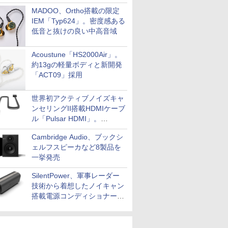
MADOO、Ortho搭載の限定
IEM「Typ624」。密度感ある
低音と抜けの良い中高音域
Acoustune「HS2000Air」。
約13gの軽量ボディと新開発
「ACT09」採用
世界初アクティブノイズキャ
ンセリングII搭載HDMIケーブ
ル「Pulsar HDMI」。
SilentPowerから
Cambridge Audio、ブックシ
ェルフスピーカなど8製品を
一挙発売
SilentPower、軍事レーダー
技術から着想したノイキャン
搭載電源コンディショナー
「AC iPurifier2」