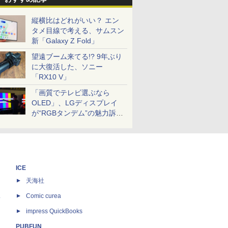
縦横比はどれがいい？ エン
タメ目線で考える、サムスン
新「Galaxy Z Fold」
望遠ブーム来てる!? 9年ぶり
に大復活した、ソニー
「RX10 V」
「画質でテレビ選ぶなら
OLED」、LGディスプレイ
が“RGBタンデム”の魅力訴
求。液晶とのガチ比較も
ICE
天海社
ス
Comic curea
impress QuickBooks
PUBFUN