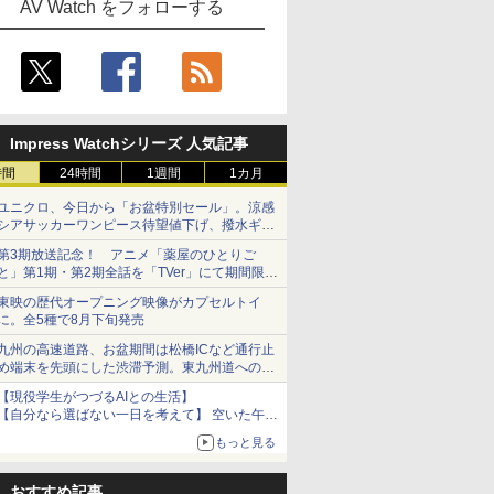
AV Watch をフォローする
Impress Watchシリーズ 人気記事
時間
24時間
1週間
1カ月
ユニクロ、今日から「お盆特別セール」。涼感
シアサッカーワンピース待望値下げ、撥水ギア
ショーツは1990円に
第3期放送記念！ アニメ「薬屋のひとりご
と」第1期・第2期全話を「TVer」にて期間限定
で順次無料配信開始
東映の歴代オープニング映像がカプセルトイ
に。全5種で8月下旬発売
九州の高速道路、お盆期間は松橋ICなど通行止
め端末を先頭にした渋滞予測。東九州道への迂
回は料金調整を実施
【現役学生がつづるAIとの生活】
【自分なら選ばない一日を考えて】 空いた午後
をチャッピーに捧げたら、思わぬ絶景に出会っ
もっと見る
た話
おすすめ記事