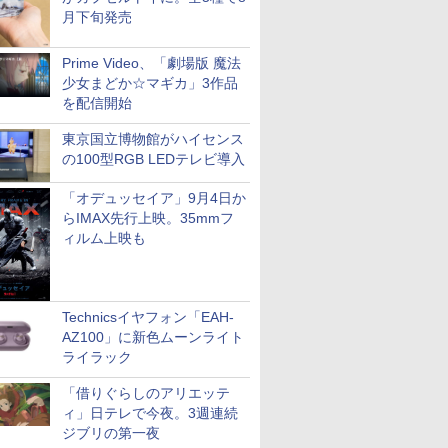
月下旬発売
Prime Video、「劇場版 魔法
少女まどか☆マギカ」3作品
を配信開始
東京国立博物館がハイセンス
の100型RGB LEDテレビ導入
「オデュッセイア」9月4日か
らIMAX先行上映。35mmフ
ィルム上映も
Technicsイヤフォン「EAH-
AZ100」に新色ムーンライト
ライラック
「借りぐらしのアリエッテ
ィ」日テレで今夜。3週連続
ジブリの第一夜