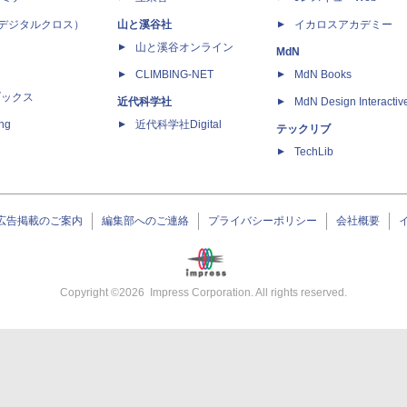
 X（デジタルクロス）
山と溪谷社
イカロスアカデミー
山と溪谷オンライン
MdN
CLIMBING-NET
MdN Books
ブックス
近代科学社
MdN Design Interactiv
ing
近代科学社Digital
テックリブ
TechLib
広告掲載のご案内
編集部へのご連絡
プライバシーポリシー
会社概要
Copyright ©
2026
Impress Corporation. All rights reserved.