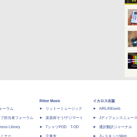
Rittor Music
イカロス出版
dフォーラム
リットーミュージック
AIRLINEweb
ップ担当者フォーラム
楽器探そう!デジマート
Jディフェンスニュー
ness Library
TシャツPOD T-OD
通訳翻訳ジャーナル
セミナー
立東舎
JレスキューWeb