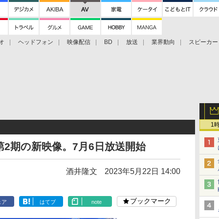
オ
ヘッドフォン
映像配信
BD
放送
業界動向
スピーカー
ェクタ
PS4
BDプレーヤー
映像配信
BD
1
第2期の新映像。7月6日放送開始
酒井隆文
2023年5月22日 14:00
ブックマーク
ェア
はてブ
note