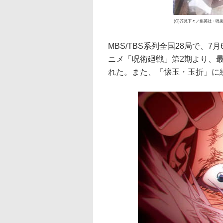
(C)芥見下々／集英社・呪
MBS/TBS系列全国28局で、7
ニメ「呪術廻戦」第2期より、最
れた。また、「懐玉・玉折」に