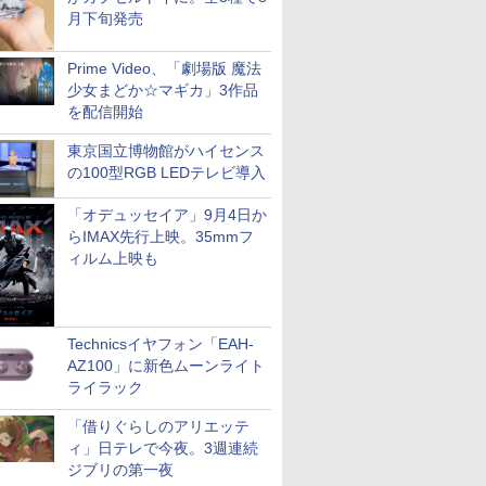
月下旬発売
Prime Video、「劇場版 魔法
少女まどか☆マギカ」3作品
を配信開始
東京国立博物館がハイセンス
の100型RGB LEDテレビ導入
「オデュッセイア」9月4日か
らIMAX先行上映。35mmフ
ィルム上映も
Technicsイヤフォン「EAH-
AZ100」に新色ムーンライト
ライラック
「借りぐらしのアリエッテ
ィ」日テレで今夜。3週連続
ジブリの第一夜