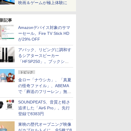
映画＆ゲームが極上体験に
新記事
Amazonデバイス対象のサマ
ーセール。Fire TV Stick HD
が29% OFF
アバック、リビングに調和す
るシアタースピーカー
「HFSP250」。ブックシェ
ルフはペア3万円以下
トピック
金ロー「ナウシカ」、「真夏
の怪奇ファイル」、ABEMA
で「葬送のフリーレン」無料
配信など。夏の特番・配信情
SOUNDPEATS、音質と軽さ
報
追求した「Air6 Pro」。先行
登録で8383円
東映の歴代オープニング映像
がカプセルトイに。全5種で8