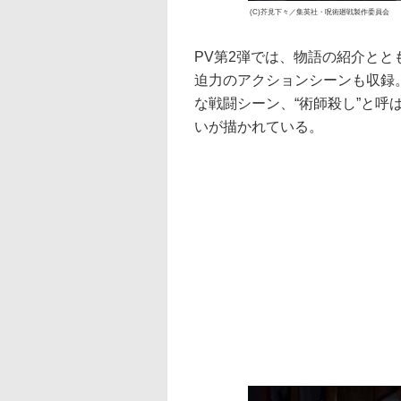
(C)芥見下々／集英社・呪術廻戦製作委員会
PV第2弾では、物語の紹介と
迫力のアクションシーンも収録
な戦闘シーン、“術師殺し”と
いが描かれている。