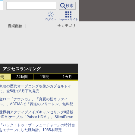
ログイン
Impress サイト
全カテゴリ
音楽配信
アクセスランキング
時間
24時間
1週間
1カ月
東映の歴代オープニング映像がカプセルトイ
に。全5種で8月下旬発売
金ロー「ナウシカ」、「真夏の怪奇ファイ
ル」、ABEMAで「葬送のフリーレン」無料配信
など。夏の特番・配信情報
世界初アクティブノイズキャンセリングII搭載
HDMIケーブル「Pulsar HDMI」。SilentPower
から
「バック・トゥ・ザ・フューチャー」の時計台
をモチーフにした腕時計。1985本限定