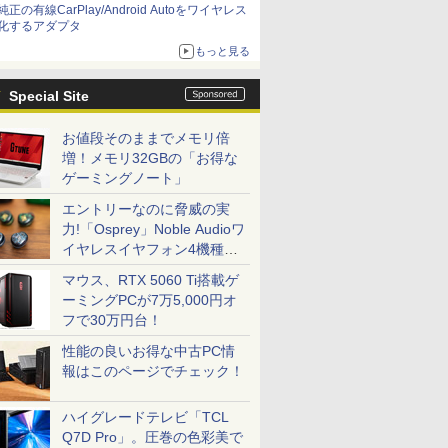
純正の有線CarPlay/Android Autoをワイヤレス
化するアダプタ
もっと見る
Special Site
お値段そのままでメモリ倍
増！メモリ32GBの「お得な
ゲーミングノート」
エントリーなのに脅威の実
力!「Osprey」Noble Audioワ
イヤレスイヤフォン4機種を
一気に聴く
マウス、RTX 5060 Ti搭載ゲ
ーミングPCが7万5,000円オ
フで30万円台！
性能の良いお得な中古PC情
報はこのページでチェック！
ハイグレードテレビ「TCL
Q7D Pro」。圧巻の色彩美で