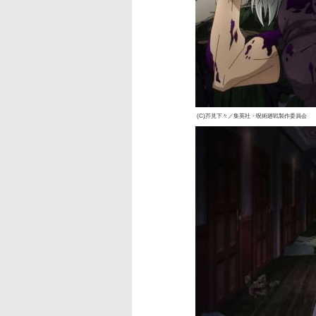
(C)芥見下々／集英社・呪術廻戦製作委員会