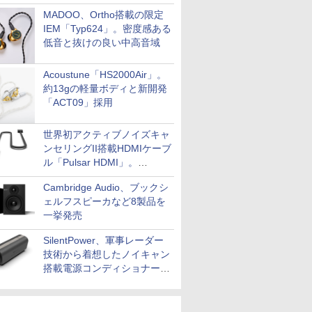
MADOO、Ortho搭載の限定
IEM「Typ624」。密度感ある
低音と抜けの良い中高音域
Acoustune「HS2000Air」。
約13gの軽量ボディと新開発
「ACT09」採用
世界初アクティブノイズキャ
ンセリングII搭載HDMIケーブ
ル「Pulsar HDMI」。
SilentPowerから
Cambridge Audio、ブックシ
ェルフスピーカなど8製品を
一挙発売
SilentPower、軍事レーダー
技術から着想したノイキャン
搭載電源コンディショナー
「AC iPurifier2」