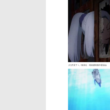
(C)芥見下々／集英社・呪術廻戦製作委員会