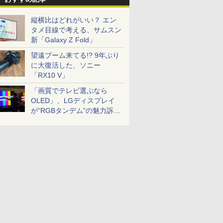
縦横比はどれがいい？ エン
タメ目線で考える、サムスン
新「Galaxy Z Fold」
望遠ブーム来てる!? 9年ぶり
に大復活した、ソニー
「RX10 V」
「画質でテレビ選ぶなら
OLED」、LGディスプレイ
が“RGBタンデム”の魅力訴
求。液晶とのガチ比較も