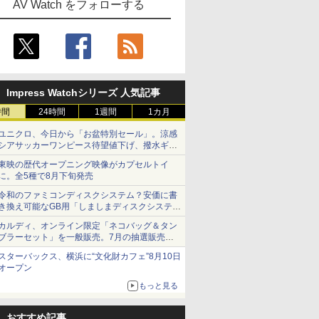
AV Watch をフォローする
Impress Watchシリーズ 人気記事
時間
24時間
1週間
1カ月
ユニクロ、今日から「お盆特別セール」。涼感
シアサッカーワンピース待望値下げ、撥水ギア
ショーツは1990円に
東映の歴代オープニング映像がカプセルトイ
に。全5種で8月下旬発売
令和のファミコンディスクシステム？安価に書
き換え可能なGB用「しましまディスクシステ
ム」
カルディ、オンライン限定「ネコバッグ＆タン
ブラーセット」を一般販売。7月の抽選販売の
当選無効分
スターバックス、横浜に“文化財カフェ”8月10日
オープン
もっと見る
おすすめ記事