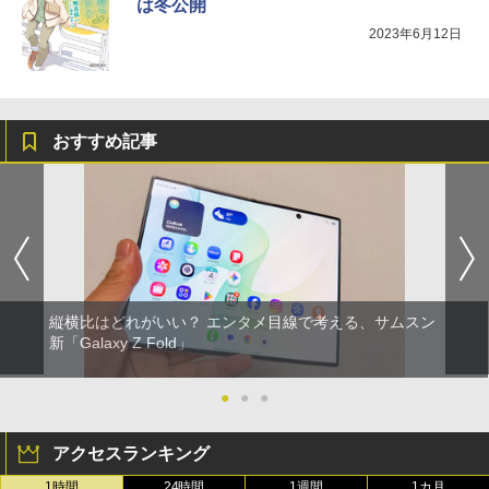
は冬公開
2023年6月12日
おすすめ記事
縦横比はどれがいい？ エンタメ目線で考える、サムスン
新「Galaxy Z Fold」
●
●
●
アクセスランキング
1時間
24時間
1週間
1カ月