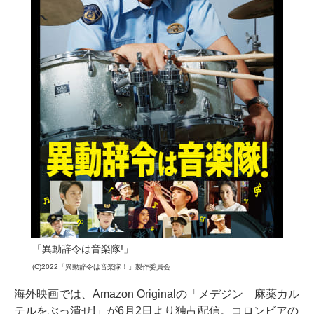
「異動辞令は音楽隊!」
(C)2022「異動辞令は音楽隊！」製作委員会
海外映画では、Amazon Originalの「メデジン 麻薬カル
テルをぶっ潰せ!」が6月2日より独占配信。コロンビアの