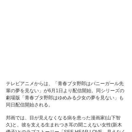
テレビアニメからは、「青春ブタ野郎はバニーガール先
輩の夢を見ない」が6月1日より配信開始。同シリーズの
劇場版「青春ブタ野郎はゆめみる少女の夢を見ない」も
同日配信開始される。
邦画では、目が見えなくなる病を患った漫画家(山下智
久)と、彼を支える生まれつき耳の聞こえない女性(新木
優子)とのラブストーリー「SEE HEAR LOVE 見えなく