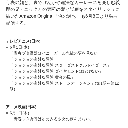
う表の顔と、裏でけんかや違法なカーレースを楽しむ義
理の兄・ニックとの禁断の愛と試練をスタイリッシュに
描いたAmazon Original「俺の過ち」も6月8日より独占
配信する。
テレビアニメ(日本)
6月1日(木)
「青春ブタ野郎はバニーガール先輩の夢を見ない」
「ジョジョの奇妙な冒険」
「ジョジョの奇妙な冒険 スターダストクルセイダース」
「ジョジョの奇妙な冒険 ダイヤモンドは砕けない」
「ジョジョの奇妙な冒険 黄金の風」
「ジョジョの奇妙な冒険 ストーンオーシャン」(第1話～第12
話)
アニメ映画(日本)
6月1日(木)
「青春ブタ野郎はゆめみる少女の夢を見ない」