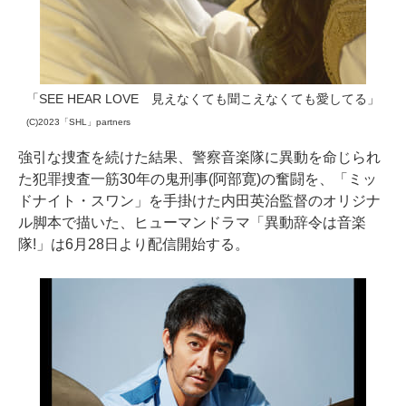
「SEE HEAR LOVE 見えなくても聞こえなくても愛してる」
(C)2023「SHL」partners
強引な捜査を続けた結果、警察音楽隊に異動を命じられ
た犯罪捜査一筋30年の鬼刑事(阿部寛)の奮闘を、「ミッ
ドナイト・スワン」を手掛けた内田英治監督のオリジナ
ル脚本で描いた、ヒューマンドラマ「異動辞令は音楽
隊!」は6月28日より配信開始する。