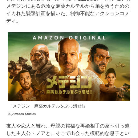
メデジンにある危険な麻薬カルテルから弟を救うための
イカれた襲撃計画を描いた、制御不能なアクションコメ
ディ。
「メデジン 麻薬カルテルをぶっ潰せ!」
(C)Amazon Studios
友人や恋人と離れ、母親の裕福な再婚相手の家へ引っ越
した主人公・ノアと、そこで出会った模範的な息子とい