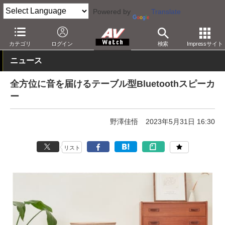
Powered by
Translate
AV Watch
製品
Bluetoothスピーカー
カテゴリ
ログイン
検索
Impressサイト
ニュース
全方位に音を届けるテーブル型Bluetoothスピーカ
ー
野澤佳悟
2023年5月31日 16:30
リスト