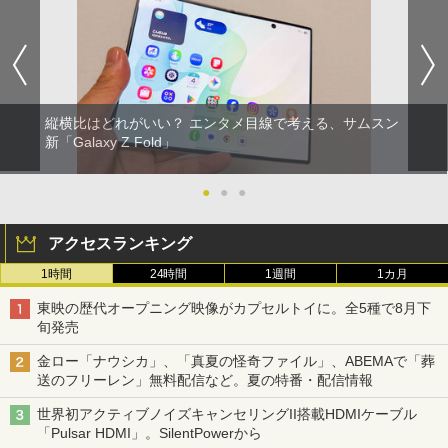
縦横比はどれがいい？ エンタメ目線で考える、サムスン
新「Galaxy Z Fold」
●
●
●
アクセスランキング
1時間
24時間
1週間
1カ月
東映の歴代オープニング映像がカプセルトイに。全5種で8月下
旬発売
金ロー「ナウシカ」、「真夏の怪奇ファイル」、ABEMAで「葬
送のフリーレン」無料配信など。夏の特番・配信情報
世界初アクティブノイズキャンセリングII搭載HDMIケーブル
「Pulsar HDMI」。SilentPowerから