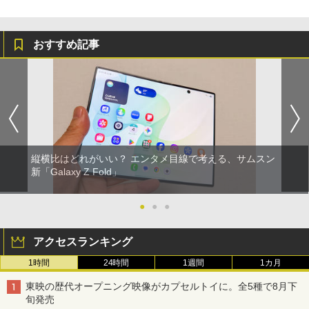
おすすめ記事
縦横比はどれがいい？ エンタメ目線で考える、サムスン
新「Galaxy Z Fold」
●
●
●
アクセスランキング
1時間
24時間
1週間
1カ月
東映の歴代オープニング映像がカプセルトイに。全5種で8月下
旬発売