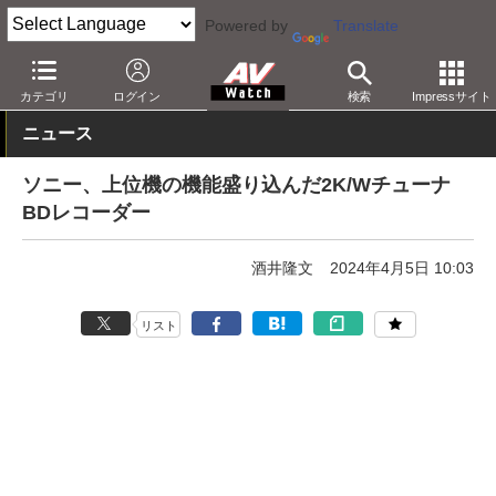
Powered by
Translate
AV Watch
製品
レコーダ
ソニー
カテゴリ
ログイン
検索
Impressサイト
ニュース
ソニー、上位機の機能盛り込んだ2K/Wチューナ
BDレコーダー
酒井隆文
2024年4月5日 10:03
リスト