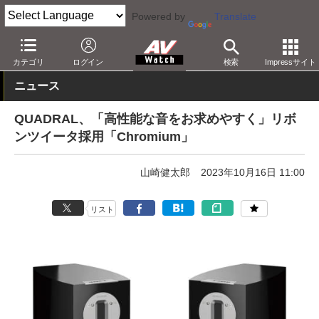
Powered by
Translate
AV Watch
製品
オーディオスピーカー
カテゴリ
ログイン
検索
Impressサイト
ニュース
QUADRAL、「高性能な音をお求めやすく」リボ
ンツイータ採用「Chromium」
山崎健太郎
2023年10月16日 11:00
リスト