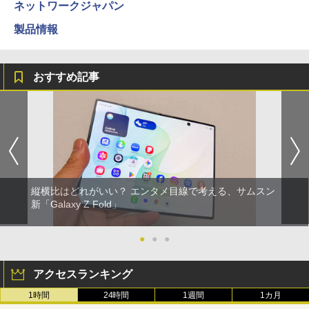
ネットワークジャパン
製品情報
おすすめ記事
縦横比はどれがいい？ エンタメ目線で考える、サムスン
新「Galaxy Z Fold」
●
●
●
アクセスランキング
1時間
24時間
1週間
1カ月