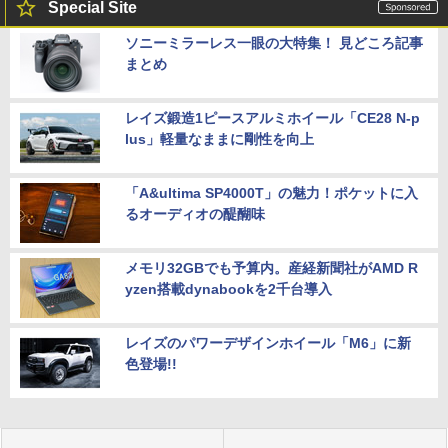
Special Site
ソニーミラーレス一眼の大特集！ 見どころ記事
まとめ
レイズ鍛造1ピースアルミホイール「CE28 N-p
lus」軽量なままに剛性を向上
「A&ultima SP4000T」の魅力！ポケットに入
るオーディオの醍醐味
メモリ32GBでも予算内。産経新聞社がAMD R
yzen搭載dynabookを2千台導入
レイズのパワーデザインホイール「M6」に新
色登場!!