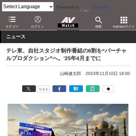
Powered by
Translate
AV Watch
コンテンツ・サービス
放送
その他
カテゴリ
ログイン
検索
Impressサイト
ニュース
テレ東、自社スタジオ制作番組の6割を“バーチャ
ルプロダクション”へ。'25年4月までに
山崎健太郎
2023年11月10日 18:00
リスト