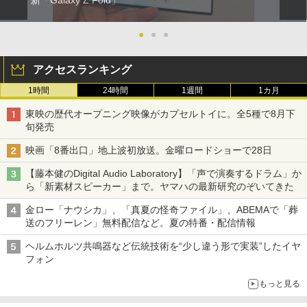
新「Galaxy Z Fold」
●
●
●
アクセスランキング
1時間
24時間
1週間
1カ月
東映の歴代オープニング映像がカプセルトイに。全5種で8月下
旬発売
映画「8番出口」地上波初放送。金曜ロードショーで28日
【藤本健のDigital Audio Laboratory】「声で演奏するドラム」か
ら「新素材スピーカー」まで。ヤマハの最新研究のぞいてきた
金ロー「ナウシカ」、「真夏の怪奇ファイル」、ABEMAで「葬
送のフリーレン」無料配信など。夏の特番・配信情報
ヘルムホルツ共鳴器など伝統技術を“少し違う形で実装”したイヤ
フォン
もっと見る