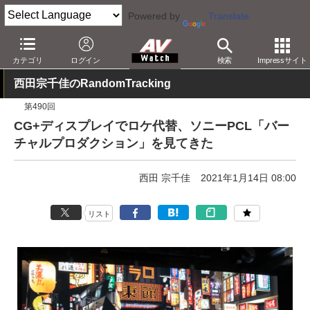
Powered by
Translate
AV Watch
製品
映像制作
カテゴリ
ログイン
検索
Impressサイト
西田宗千佳のRandomTracking
第490回
CG+ディスプレイでロケ代替、ソニーPCL「バー
チャルプロダクション」を見てきた
西田 宗千佳
2021年1月14日 08:00
リスト