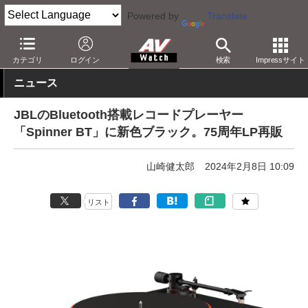
Powered by
Translate
AV Watch
製品
レコードプレーヤー
カテゴリ
ログイン
検索
Impressサイト
ニュース
JBLのBluetooth搭載レコードプレーヤー
「Spinner BT」に新色ブラック。75周年LP再販
山崎健太郎
2024年2月8日 10:09
リスト