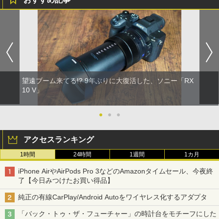
望遠ブーム来てる!? 9年ぶりに大復活した、ソニー「RX
10 V」
●
●
●
アクセスランキング
1時間
24時間
1週間
1カ月
iPhone AirやAirPods Pro 3などのAmazonタイムセール、今夜終
了【今日みつけたお買い得品】
純正の有線CarPlay/Android Autoをワイヤレス化するアダプタ
「バック・トゥ・ザ・フューチャー」の時計台をモチーフにした