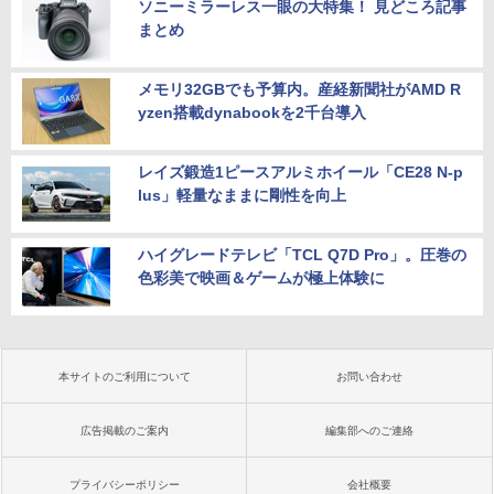
ソニーミラーレス一眼の大特集！ 見どころ記事
まとめ
メモリ32GBでも予算内。産経新聞社がAMD R
yzen搭載dynabookを2千台導入
レイズ鍛造1ピースアルミホイール「CE28 N-p
lus」軽量なままに剛性を向上
ハイグレードテレビ「TCL Q7D Pro」。圧巻の
色彩美で映画＆ゲームが極上体験に
本サイトのご利用について
お問い合わせ
広告掲載のご案内
編集部へのご連絡
プライバシーポリシー
会社概要