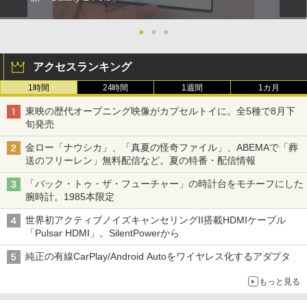
●
●
●
アクセスランキング
1時間
24時間
1週間
1カ月
東映の歴代オープニング映像がカプセルトイに。全5種で8月下
旬発売
金ロー「ナウシカ」、「真夏の怪奇ファイル」、ABEMAで「葬
送のフリーレン」無料配信など。夏の特番・配信情報
「バック・トゥ・ザ・フューチャー」の時計台をモチーフにした
腕時計。1985本限定
世界初アクティブノイズキャンセリングII搭載HDMIケーブル
「Pulsar HDMI」。SilentPowerから
純正の有線CarPlay/Android Autoをワイヤレス化するアダプタ
もっと見る