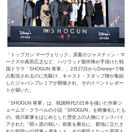
「トップガン マーヴェリック」原案のジャスティン・マ
ークスや真田広之など、ハリウッド製作陣が手掛けた戦
国ドラマ「SHOGUN 将軍」。2月27日からDisney+で独
占配信されるのに先駆け、キャスト・スタッフ陣が集結
したジャパンプレミアが開催され、そのイベントレポー
トが届いた。
「SHOGUN 将軍」は、戦国時代の日本を描いた作家ジ
ェームズ・クラベルの小説「SHOGUN」を映像化したも
の。徳川家康をはじめとした歴史上の人物にインスパイ
アされた「関ヶ原の戦い」前夜を舞台に、窮地に立たさ
れた戦国一の武将＜虎永＞と、その家臣となった英国人