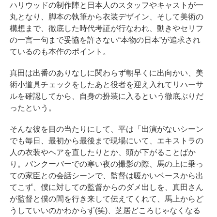
ハリウッドの制作陣と日本人のスタッフやキャストが一
丸となり、脚本の執筆から衣装デザイン、そして美術の
構想まで、徹底した時代考証が行なわれ、動きやセリフ
の一言一句まで妥協を許さない“本物の日本”が追求され
ているのも本作のポイント。
真田は出番のありなしに関わらず朝早くに出向かい、美
術小道具チェックをしたあと役者を迎え入れてリハーサ
ルを確認してから、自身の扮装に入るという徹底ぶりだ
ったという。
そんな彼を目の当たりにして、平は「出演がないシーン
でも毎日、最初から最後まで現場にいて、エキストラの
人の衣装やヘアを直したりとか、頭が下がることばか
り。バンクーバーでの寒い夜の撮影の際、馬の上に乗っ
ての家臣との会話シーンで、監督は暖かいベースから出
てこず、僕に対しての監督からのダメ出しを、真田さん
が監督と僕の間を行き来して伝えてくれて、馬上からど
うしていいのかわからず(笑)、芝居どころじゃなくなる