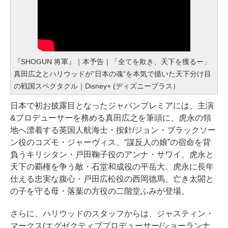
『SHOGUN 将軍』｜本予告｜「全てを欺き、天下を獲るー」
真田広之とハリウッドが”日本の魂”を本気で描いた天下分け目
の戦国スペクタクル｜Disney+ (ディズニープラス）
日本で初お披露目となったジャパンプレミアには、主演
&プロデューサーを務める真田広之を筆頭に、虎永の領
地へ漂着する英国人航海士・按針/ジョン・ブラックソー
ン役のコズモ・ジャーヴィス、“謀反人の娘”の宿命を背
負うキリシタン・戸田鞠子役のアンナ・サワイ、虎永と
天下の覇権を争う敵・石堂和成役の平岳大、虎永に長年
仕える忠実な腹心・戸田広松役の西岡德馬、亡き太閤と
の子を守る母・落葉の方役の二階堂ふみが登場。
さらに、ハリウッドのスタッフからは、ジャスティン・
マークス(エグゼクティブプロデューサー/ショーランナ