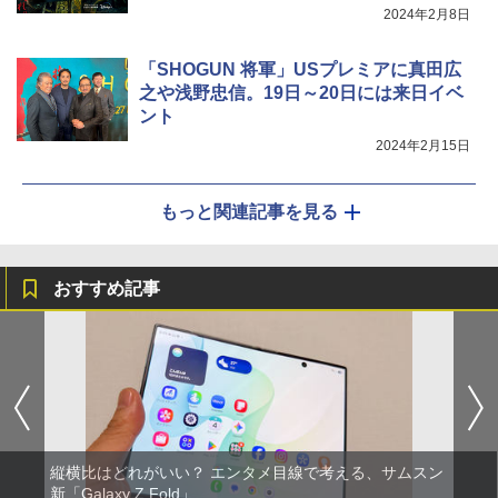
2024年2月8日
「SHOGUN 将軍」USプレミアに真田広
之や浅野忠信。19日～20日には来日イベ
ント
2024年2月15日
もっと関連記事を見る
おすすめ記事
縦横比はどれがいい？ エンタメ目線で考える、サムスン
新「Galaxy Z Fold」