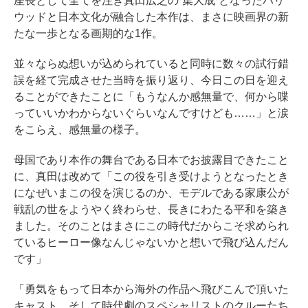
座長として全てを注ぎ真田広之の“集大成”となったハリ
ウッドと日本文化が融合した本作は、まさに映画界の新
たな一歩となる画期的な1作。
並々ならぬ想いが込められていると同時に数々の試行錯
誤を経て完成させた当時を振り返り、今日この日を迎え
ることができたことに「もうなんか感無量で、何から喋
っていいかわからないぐらいなんですけども……」と涙
をこらえ、感無量の様子。
母国であり本作の舞台である日本でお披露目できたこと
に、真田は改めて「この役を引き受けようとなったとき
になぜいまこの役を演じるのか、モデルである家康公が
戦乱の世をようやく終わらせ、長きにわたる平和を築き
ました。そのことはまさにこの時代だからこそ求められ
ているヒーロー像なんじゃないかと想いで飛び込んだん
です」
「勇気をもって日本から海外の作品へ飛びこんで頂いた
キャスト、そして時代劇のスペシャリストのクルーたち