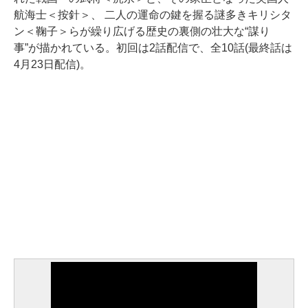
航海士＜按針＞、 二人の運命の鍵を握る謎多きキリシタ
ン＜鞠子＞らが繰り広げる歴史の裏側の壮大な“謀り
事”が描かれている。初回は2話配信で、全10話(最終話は
4月23日配信)。