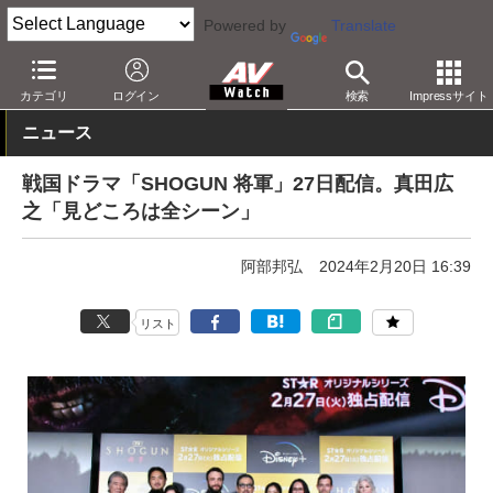
Powered by
Translate
AV Watch
コンテンツ・サービス
映像配信
Disney+
カテゴリ
ログイン
検索
Impressサイト
ニュース
戦国ドラマ「SHOGUN 将軍」27日配信。真田広
之「見どころは全シーン」
阿部邦弘
2024年2月20日 16:39
リスト