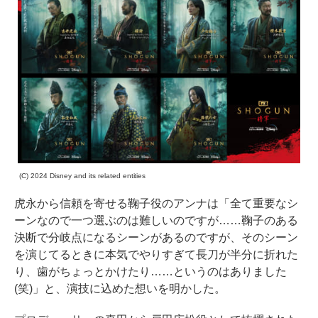
(C) 2024 Disney and its related entities
虎永から信頼を寄せる鞠子役のアンナは「全て重要なシ
ーンなので一つ選ぶのは難しいのですが……鞠子のある
決断で分岐点になるシーンがあるのですが、そのシーン
を演じてるときに本気でやりすぎて長刀が半分に折れた
り、歯がちょっとかけたり……というのはありました
(笑)」と、演技に込めた想いを明かした。