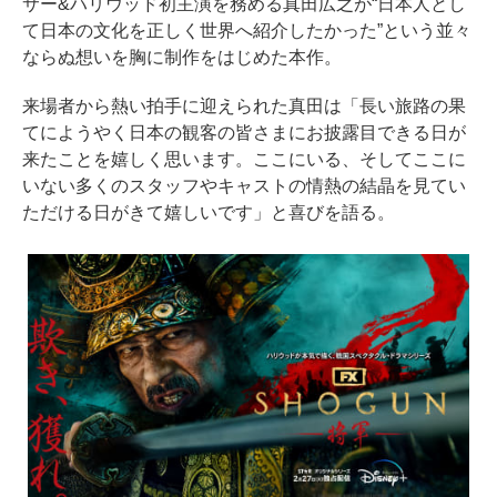
サー&ハリウッド初主演を務める真田広之が“日本人とし
て日本の文化を正しく世界へ紹介したかった”という並々
ならぬ想いを胸に制作をはじめた本作。
来場者から熱い拍手に迎えられた真田は「長い旅路の果
てにようやく日本の観客の皆さまにお披露目できる日が
来たことを嬉しく思います。ここにいる、そしてここに
いない多くのスタッフやキャストの情熱の結晶を見てい
ただける日がきて嬉しいです」と喜びを語る。