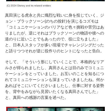
(C) 2024 Disney and its related entities
真田演じる虎永と共に熾烈な戦いに身を投じていく、ジ
ョン・ブラックソーン(のちの按針)を演じるコズモは
「コミュニケーションのバリアなど色々挑戦や苦労はあ
りましたが、逆にそれはブラックソーンの物語や彼への
道のりに近いことでもあったので、役に立ちました」
と、日本人スタッフが多い現場でチャレンジングだった
と語りつつそれが逆に役作りのヒントになったと告白。
そして、「そういう形にしていくことで、本格的なリア
ルさが得られましたし、真田さんとは目のみでコミュニ
ケーションをとっていました。お互いのことを知るにつ
れてコミュニケーションも深まっていきましたね。何か
あればそこにいてくださいましたし、仕事に対する姿勢
を、背中をみながら見習いたくなる真田さんでした」
と、真田への感謝の言葉を述べた。