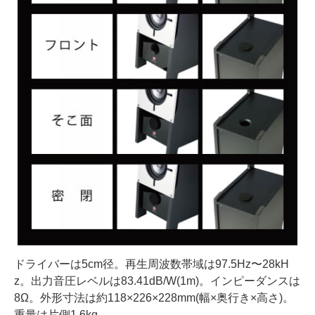
ドライバーは5cm径。再生周波数帯域は97.5Hz〜28kH
z。出力音圧レベルは83.41dB/W(1m)。インピーダンスは
8Ω。外形寸法は約118×226×228mm(幅×奥行き×高さ)。
重量は片側1.6kg。