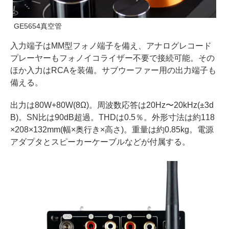
GE5654真空管
入力端子はMM型フォノ端子を備え、アナログレコード
プレーヤーもフォノイコライザー不要で接続可能。その
ほか入力はRCAを装備。サブウーファー用の出力端子も
備える。
出力は80W+80W(8Ω)。周波数応答は20Hz〜20kHz(±3d
B)。SN比は90dB超過。THDは0.5％。外形寸法は約118
×208×132mm(幅×奥行き×高さ)。重量は約0.85kg。電源
アダプタとスピーカーケーブルなどが付属する。