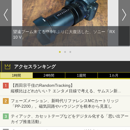
望遠ブーム来てる!? 9年ぶりに大復活した、ソニー「RX
10 V」
●
●
●
アクセスランキング
1時間
24時間
1週間
1カ月
【西田宗千佳のRandomTracking】
縦横比はどれがいい？ エンタメ目線で考える、サムスン新
「Galaxy Z Fold」
フェーズメーション、新時代リファレンスMCカートリッジ
「PP-2200」。磁気回路やハウジングを根本から見直し
ティアック、カセットテープなどをデジタル化する「思い出アー
カイブ推進活動」