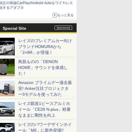
純正の有線CarPlay/Android Autoをワイヤレス
化するアダプタ
もっと見る
Special Site
レイズのプレミアムカー向け
ブランドHOMURAから
「2×9R」が登場！
鳥肌ものの「DENON
HOME」サウンドを体感し
た！
Amazon プライムデー過去最
安! Anker注目プロジェクタ
ー3モデルを使ってみた
レイズ鍛造1ピースアルミホ
イール「CE28 N-plus」軽量
なままに剛性を向上
レイズのパワーデザインホイ
ール「M6」に新色登場!!