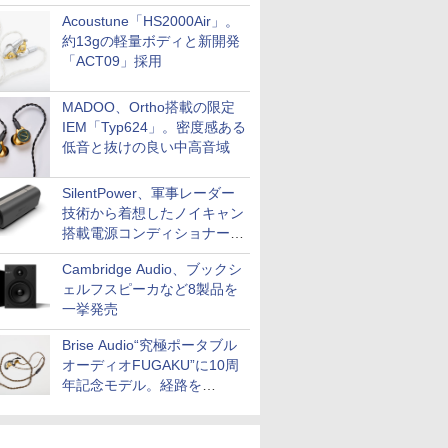
Acoustune「HS2000Air」。
約13gの軽量ボディと新開発
「ACT09」採用
MADOO、Ortho搭載の限定
IEM「Typ624」。密度感ある
低音と抜けの良い中高音域
SilentPower、軍事レーダー
技術から着想したノイキャン
搭載電源コンディショナー
「AC iPurifier2」
Cambridge Audio、ブックシ
ェルフスピーカなど8製品を
一挙発売
Brise Audio“究極ポータブル
オーディオFUGAKU”に10周
年記念モデル。経路を
NISHIKIで統一。400万円