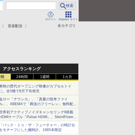
ログイン
Impress サイト
全カテゴリ
音楽配信
アクセスランキング
時間
24時間
1週間
1カ月
東映の歴代オープニング映像がカプセルトイ
に。全5種で8月下旬発売
金ロー「ナウシカ」、「真夏の怪奇ファイ
ル」、ABEMAで「葬送のフリーレン」無料配信
など。夏の特番・配信情報
世界初アクティブノイズキャンセリングII搭載
HDMIケーブル「Pulsar HDMI」。SilentPower
から
「バック・トゥ・ザ・フューチャー」の時計台
をモチーフにした腕時計。1985本限定