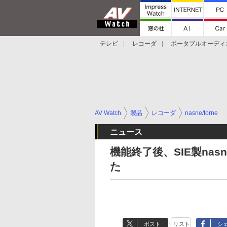
テレビ
レコーダ
ポータブルオーディ
スマートスピーカー
デジカメ
プロジ
AV Watch
製品
レコーダ
nasne/torne
ニュース
機能終了後、SIE製na
た
ポスト
リスト
シ