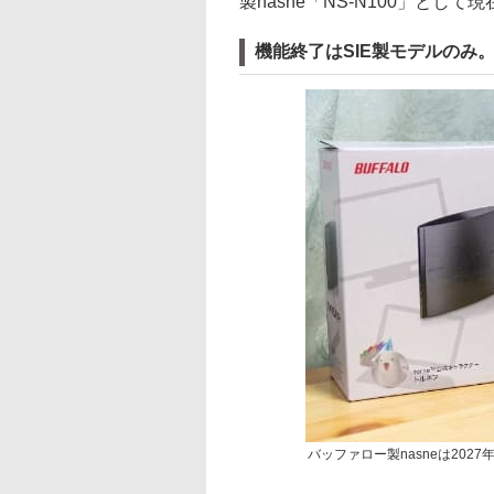
製nasne「NS-N100」とし
機能終了はSIE製モデルのみ
バッファロー製nasneは20