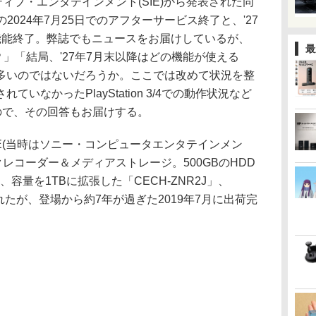
ィブ・エンタテインメント(SIE)から発表された同
2J)の2024年7月25日でのアフターサービス終了と、'27
機能終了。弊誌でもニュースをお届けしているが、
最
？」「結局、'27年7月末以降はどの機能が使える
多いのではないだろうか。ここでは改めて状況を整
いなかったPlayStation 3/4での動作状況など
ので、その回答もお届けする。
にSIE(当時はソニー・コンピュータエンタテインメン
クレコーダー＆メディアストレージ。500GBのHDD
や、容量を1TBに拡張した「CECH-ZNR2J」、
されたが、登場から約7年が過ぎた2019年7月に出荷完