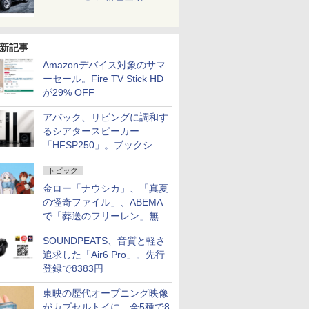
新記事
Amazonデバイス対象のサマ
ーセール。Fire TV Stick HD
が29% OFF
アバック、リビングに調和す
るシアタースピーカー
「HFSP250」。ブックシェ
ルフはペア3万円以下
トピック
金ロー「ナウシカ」、「真夏
の怪奇ファイル」、ABEMA
で「葬送のフリーレン」無料
配信など。夏の特番・配信情
SOUNDPEATS、音質と軽さ
報
追求した「Air6 Pro」。先行
登録で8383円
東映の歴代オープニング映像
がカプセルトイに。全5種で8