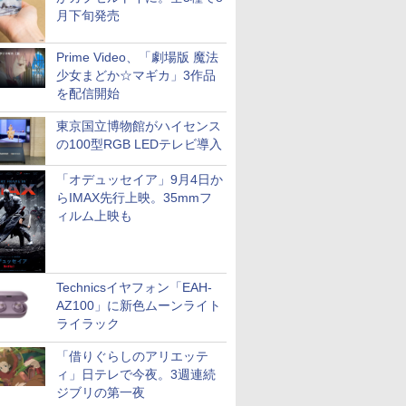
月下旬発売
Prime Video、「劇場版 魔法
少女まどか☆マギカ」3作品
を配信開始
東京国立博物館がハイセンス
の100型RGB LEDテレビ導入
「オデュッセイア」9月4日か
らIMAX先行上映。35mmフ
ィルム上映も
Technicsイヤフォン「EAH-
AZ100」に新色ムーンライト
ライラック
「借りぐらしのアリエッテ
ィ」日テレで今夜。3週連続
ジブリの第一夜