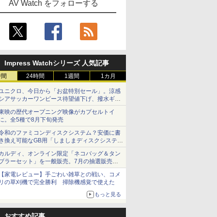
AV Watch をフォローする
Impress Watchシリーズ 人気記事
時間
24時間
1週間
1カ月
ユニクロ、今日から「お盆特別セール」。涼感
シアサッカーワンピース待望値下げ、撥水ギア
ショーツは1990円に
東映の歴代オープニング映像がカプセルトイ
に。全5種で8月下旬発売
令和のファミコンディスクシステム？安価に書
き換え可能なGB用「しましまディスクシステ
ム」
カルディ、オンライン限定「ネコバッグ＆タン
ブラーセット」を一般販売。7月の抽選販売の
当選無効分
【家電レビュー】手ごわい雑草との戦い、コメ
リの草刈機で完全勝利 掃除機感覚で使えた
もっと見る
おすすめ記事