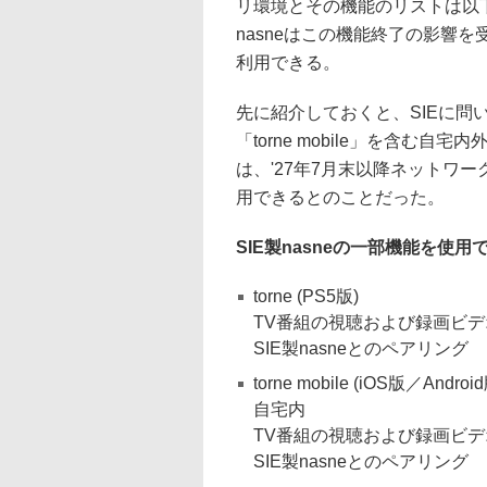
リ環境とその機能のリストは以
nasneはこの機能終了の影響を
利用できる。
先に紹介しておくと、SIEに問い
「torne mobile」を含
は、'27年7月末以降ネットワーク
用できるとのことだった。
SIE製nasneの一部機能を使用
torne (PS5版)
TV番組の視聴および録画ビ
SIE製nasneとのペアリング
torne mobile (iOS版／Androi
自宅内
TV番組の視聴および録画ビ
SIE製nasneとのペアリング