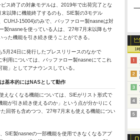
ービス終了の対象モデルは、2019年で出荷完了とな
7年7月末以降に機能終了するのも、SIE製の3モデル
2J、CUHJ-15004)のみで、バッファロー製nasneは対
ー製nasneを使っている人は、'27年7月末以降もサ
いった機能を引き続き使うことができる。
1
も5月24日に発行したプレスリリースのなかで
スのご利用については、バッファロー製nasneにてこれ
可能」としてアナウンスしている。
末以降は基本的にはNASとして動作
以降に使えなくなる機能については、SIEがリスト形式で
機能が引き続き使えるのか」という点が分かりにく
せた回答も含めつつ、'27年7月末も使える機能につい
降、SIE製nasneの一部機能を使用できなくなるアプ