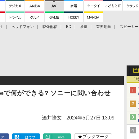
オ
ヘッドフォン
映像配信
BD
放送
業界動向
スピーカー
ェクタ
PS4
BDプレーヤー
映像配信
BD
1
sneで何ができる? ソニーに問い合わせ
酒井隆文
2024年5月27日 13:09
ブックマーク
ェア
はてブ
note