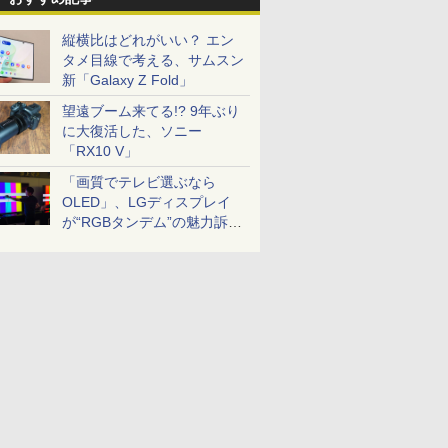
縦横比はどれがいい？ エン
タメ目線で考える、サムスン
新「Galaxy Z Fold」
望遠ブーム来てる!? 9年ぶり
に大復活した、ソニー
「RX10 V」
「画質でテレビ選ぶなら
OLED」、LGディスプレイ
が“RGBタンデム”の魅力訴
求。液晶とのガチ比較も