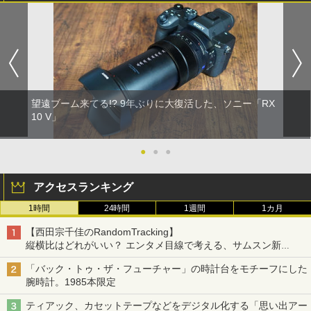
望遠ブーム来てる!? 9年ぶりに大復活した、ソニー「RX
10 V」
●
●
●
アクセスランキング
1時間
24時間
1週間
1カ月
【西田宗千佳のRandomTracking】
縦横比はどれがいい？ エンタメ目線で考える、サムスン新
「Galaxy Z Fold」
「バック・トゥ・ザ・フューチャー」の時計台をモチーフにした
腕時計。1985本限定
ティアック、カセットテープなどをデジタル化する「思い出アー