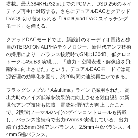
搭載。最大384KHz/32bitまでのPCMと、DSD 256のネイ
ティブ再生に対応する。さらにデュアルDACとクアッド
DACを切り替えられる「Dual/Quad DAC スイッチング
モード」を備える。
クアッドDACモードでは、新設計のオーディオ回路と独
自のTERATON ALPHAテクノロジー、新世代アンプ技術
の採用により、バランス接続時でSN比130dB、低クロス
トーク-145dBを実現し、「迫力・空間表現・解像度を飛
躍的に向上させた」という。デュアルDACモードでは電
源管理の効率化を図り、約20時間の連続再生ができる。
フラッグシップの「A&ultima」ラインで採用された、高
出力時のノイズ低減を効果的に向上させる独自設計の新
世代アンプ技術も搭載。電源処理能力が向上したこと
で、2段階(ノーマル/ハイ)のゲインコントロールも搭載
し、バランス接続時で出力6Vrmsを実現している。出力
端子は3.5mm 3極アンバランス、2.5mm 4極バランス、4.
4mm 5極バランス。