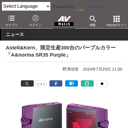
Powered by
Translate
AV Watch
製品
ポータブルオーディオ
Astell & Kern
カテゴリ
ログイン
検索
Impressサイト
ニュース
Astell&Kern、限定生産300台のパープルカラー
「A&norma SR35 Purple」
野澤佳悟
2024年7月29日 11:00
リスト