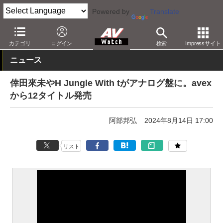
Powered by
Translate
AV Watch
コンテンツ・サービス
CD/SACD/アナログ
カテゴリ
ログイン
検索
Impressサイト
ニュース
倖田來未やH Jungle With tがアナログ盤に。avex
から12タイトル発売
阿部邦弘
2024年8月14日 17:00
リスト