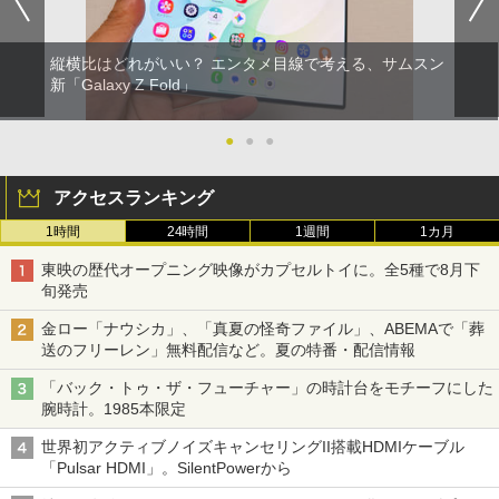
縦横比はどれがいい？ エンタメ目線で考える、サムスン
新「Galaxy Z Fold」
●
●
●
アクセスランキング
1時間
24時間
1週間
1カ月
東映の歴代オープニング映像がカプセルトイに。全5種で8月下
旬発売
金ロー「ナウシカ」、「真夏の怪奇ファイル」、ABEMAで「葬
送のフリーレン」無料配信など。夏の特番・配信情報
「バック・トゥ・ザ・フューチャー」の時計台をモチーフにした
腕時計。1985本限定
世界初アクティブノイズキャンセリングII搭載HDMIケーブル
「Pulsar HDMI」。SilentPowerから