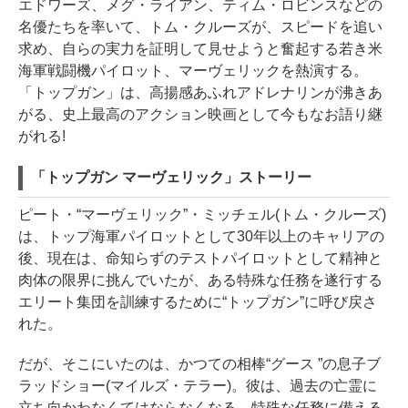
エドワーズ、メグ・ライアン、ティム・ロビンスなどの
名優たちを率いて、トム・クルーズが、スピードを追い
求め、自らの実力を証明して見せようと奮起する若き米
海軍戦闘機パイロット、マーヴェリックを熱演する。
「トップガン」は、高揚感あふれアドレナリンが沸きあ
がる、史上最高のアクション映画として今もなお語り継
がれる!
「トップガン マーヴェリック」ストーリー
ピート・“マーヴェリック”・ミッチェル(トム・クルーズ)
は、トップ海軍パイロットとして30年以上のキャリアの
後、現在は、命知らずのテストパイロットとして精神と
肉体の限界に挑んでいたが、ある特殊な任務を遂行する
エリート集団を訓練するために“トップガン”に呼び戻さ
れた。
だが、そこにいたのは、かつての相棒“グース ”の息子ブ
ラッドショー(マイルズ・テラー)。彼は、過去の亡霊に
立ち向かわなくてはならなくなる。特殊な任務に備える