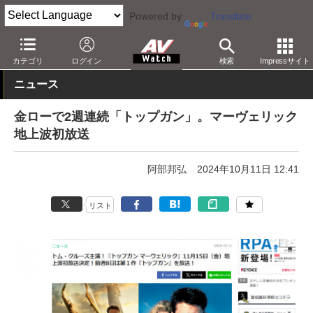
Powered by
Translate
AV Watch
コンテンツ・サービス
放送
その他
カテゴリ
ログイン
検索
Impressサイト
ニュース
金ローで2週連続「トップガン」。マーヴェリック
地上波初放送
阿部邦弘
2024年10月11日 12:41
リスト