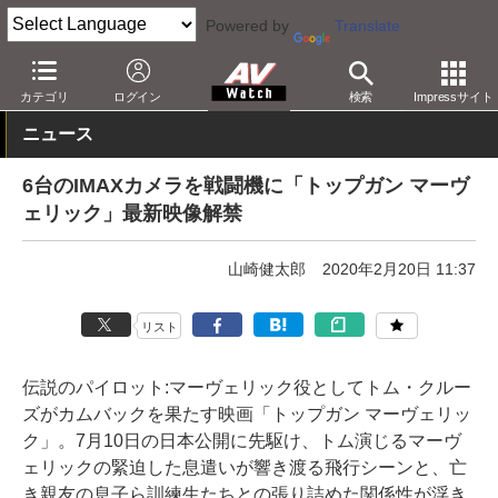
Powered by
Translate
AV Watch
コンテンツ・サービス
映画
映画作品
カテゴリ
ログイン
検索
Impressサイト
ニュース
6台のIMAXカメラを戦闘機に「トップガン マーヴ
ェリック」最新映像解禁
山崎健太郎
2020年2月20日 11:37
リスト
伝説のパイロット:マーヴェリック役としてトム・クルー
ズがカムバックを果たす映画「トップガン マーヴェリッ
ク」。7月10日の日本公開に先駆け、トム演じるマーヴ
ェリックの緊迫した息遣いが響き渡る飛行シーンと、亡
き親友の息子ら訓練生たちとの張り詰めた関係性が浮き