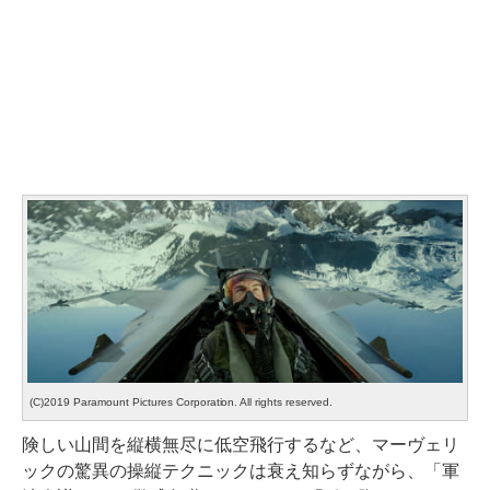
(C)2019 Paramount Pictures Corporation. All rights reserved.
険しい山間を縦横無尽に低空飛行するなど、マーヴェリ
ックの驚異の操縦テクニックは衰え知らずながら、「軍