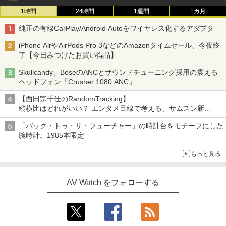
1時間
24時間
1週間
1カ月
純正の有線CarPlay/Android Autoをワイヤレス化するアダプタ
iPhone AirやAirPods Pro 3などのAmazonタイムセール、今夜終
了【今日みつけたお買い得品】
Skullcandy、BoseのANCとサウンドチューニング採用の震える
ヘッドフォン「Crusher 1080 ANC」
【西田宗千佳のRandomTracking】
縦横比はどれがいい？ エンタメ目線で考える、サムスン新
「Galaxy Z Fold」
「バック・トゥ・ザ・フューチャー」の時計台をモチーフにした
腕時計。1985本限定
もっと見る
AV Watch をフォローする