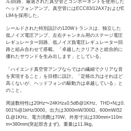
ル)回路、厳選された真空管とコンポーネントを使用した
ヘッドフォンアンプ。真空管にはECC83/12AX7およびE
L84を採用した。
シールドされた特別設計の120Wトランスは、独立した
低ノイズ電圧アンプ、左右チャンネル用のステージ電圧
レギュレーター回路、低ノイズ負電圧レギュレーター回
路と組み合わせて搭載。「卓越したクリアさと総合的に
優れたサウンドを生み出します」としている。
「ハイエンド真空管アンプならではの繊細でクリアな音
を実現すること」を目標に設計。「定格出力はそれほど
高くないが、ヘッドフォンの駆動力は卓越している」と
のこと。
周波数特性は20Hz〜24KHz±0.5dB@1KHz。THD+Nは0.
001%@1kHz/3000。出力は3000mW/300Ω、600mW/32
Ω,@1KHz。電力消費は70W。外形寸法は330mm×110m
m×380mm(突起部含まず)。重量は11.9kg。