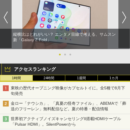
縦横比はどれがいい？ エンタメ目線で考える、サムスン
新「Galaxy Z Fold」
●
●
●
アクセスランキング
1時間
24時間
1週間
1カ月
東映の歴代オープニング映像がカプセルトイに。全5種で8月下
旬発売
金ロー「ナウシカ」、「真夏の怪奇ファイル」、ABEMAで「葬
送のフリーレン」無料配信など。夏の特番・配信情報
世界初アクティブノイズキャンセリングII搭載HDMIケーブル
「Pulsar HDMI」。SilentPowerから