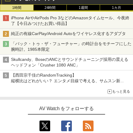
1時間
24時間
1週間
1カ月
iPhone AirやAirPods Pro 3などのAmazonタイムセール、今夜終
了【今日みつけたお買い得品】
純正の有線CarPlay/Android Autoをワイヤレス化するアダプタ
「バック・トゥ・ザ・フューチャー」の時計台をモチーフにした
腕時計。1985本限定
Skullcandy、BoseのANCとサウンドチューニング採用の震える
ヘッドフォン「Crusher 1080 ANC」
【西田宗千佳のRandomTracking】
縦横比はどれがいい？ エンタメ目線で考える、サムスン新
「Galaxy Z Fold」
もっと見る
AV Watch をフォローする