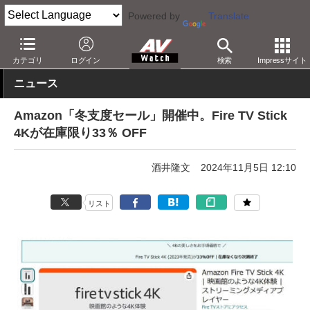
Powered by
Translate
AV Watch
動向
ショップ
セール
カテゴリ
ログイン
検索
Impressサイト
ニュース
Amazon「冬支度セール」開催中。Fire TV Stick
4Kが在庫限り33％ OFF
酒井隆文
2024年11月5日 12:10
リスト