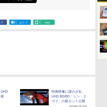
ェア
はてブ
note
UHD
特典映像に謎の少女。
月発
UHD BD/BD「シン・エ
ヴァ」の新カット公開
2023年1月13日