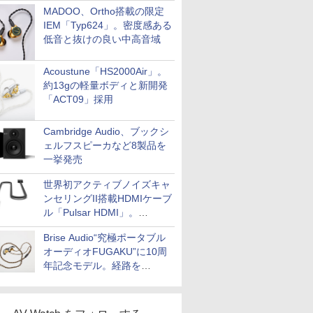
MADOO、Ortho搭載の限定
IEM「Typ624」。密度感ある
低音と抜けの良い中高音域
Acoustune「HS2000Air」。
約13gの軽量ボディと新開発
「ACT09」採用
Cambridge Audio、ブックシ
ェルフスピーカなど8製品を
一挙発売
世界初アクティブノイズキャ
ンセリングII搭載HDMIケーブ
ル「Pulsar HDMI」。
SilentPowerから
Brise Audio“究極ポータブル
オーディオFUGAKU”に10周
年記念モデル。経路を
NISHIKIで統一。400万円