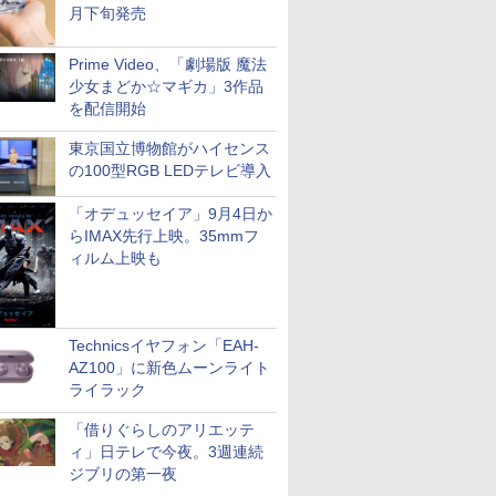
月下旬発売
Prime Video、「劇場版 魔法
少女まどか☆マギカ」3作品
を配信開始
東京国立博物館がハイセンス
の100型RGB LEDテレビ導入
「オデュッセイア」9月4日か
らIMAX先行上映。35mmフ
ィルム上映も
Technicsイヤフォン「EAH-
AZ100」に新色ムーンライト
ライラック
「借りぐらしのアリエッテ
ィ」日テレで今夜。3週連続
ジブリの第一夜