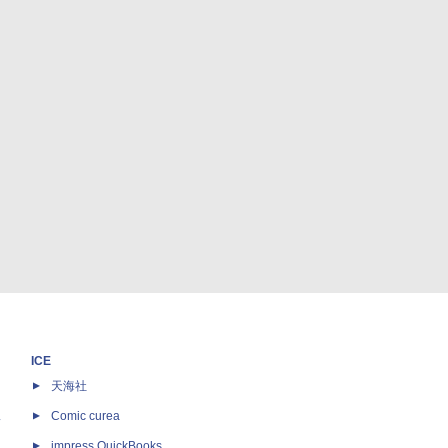
ICE
天海社
ス
Comic curea
impress QuickBooks