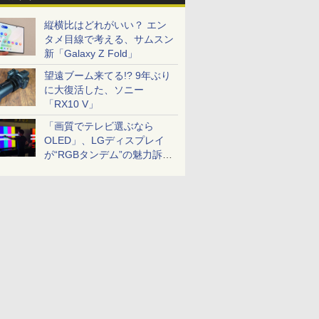
縦横比はどれがいい？ エン
タメ目線で考える、サムスン
新「Galaxy Z Fold」
望遠ブーム来てる!? 9年ぶり
に大復活した、ソニー
「RX10 V」
「画質でテレビ選ぶなら
OLED」、LGディスプレイ
が“RGBタンデム”の魅力訴
求。液晶とのガチ比較も