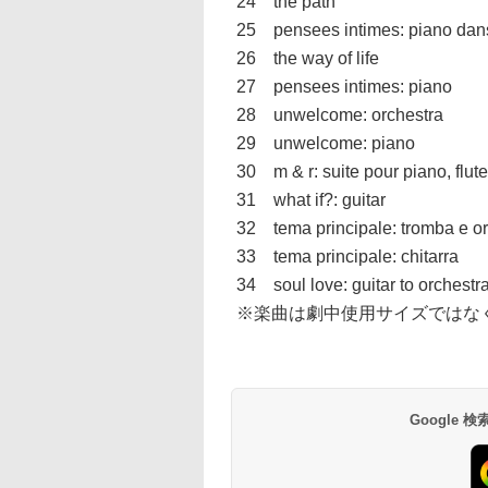
24 the path
25 pensees intimes: piano dans 
26 the way of life
27 pensees intimes: piano
28 unwelcome: orchestra
29 unwelcome: piano
30 m & r: suite pour piano, flut
31 what if?: guitar
32 tema principale: tromba e or
33 tema principale: chitarra
34 soul love: guitar to orchestr
※楽曲は劇中使用サイズではな
Google