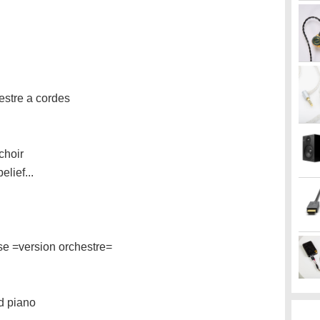
estre a cordes
choir
lief...
se =version orchestre=
d piano