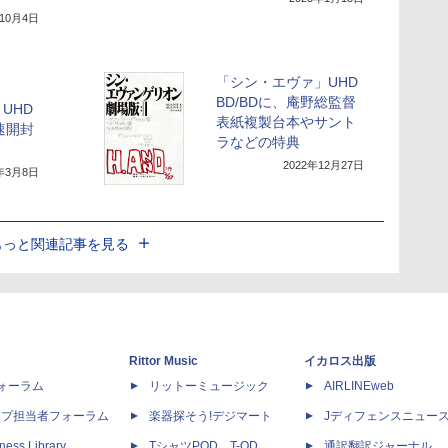
年10月4日
「シン・エヴァ」UHD
BD/BDに、庵野総監督
UHD
表紙複製台本やサント
早速開封
ラなどの特典
2022年12月27日
3年3月8日
もっと関連記事を見る
Rittor Music
イカロス出版
dフォーラム
リットーミュージック
AIRLINEweb
ップ担当者フォーラム
楽器探そう!デジマート
Jディフェンスニュー
ness Library
TシャツPOD T-OD
通訳翻訳ジャーナル