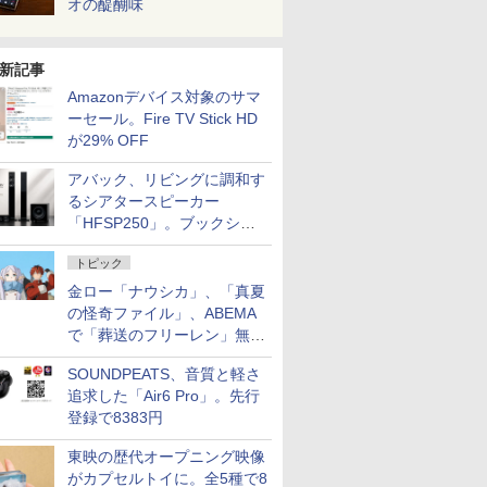
オの醍醐味
新記事
Amazonデバイス対象のサマ
ーセール。Fire TV Stick HD
が29% OFF
アバック、リビングに調和す
るシアタースピーカー
「HFSP250」。ブックシェ
ルフはペア3万円以下
トピック
金ロー「ナウシカ」、「真夏
の怪奇ファイル」、ABEMA
で「葬送のフリーレン」無料
配信など。夏の特番・配信情
SOUNDPEATS、音質と軽さ
報
追求した「Air6 Pro」。先行
登録で8383円
東映の歴代オープニング映像
がカプセルトイに。全5種で8