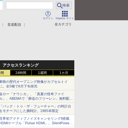
ログイン
Impress サイト
全カテゴリ
音楽配信
アクセスランキング
時間
24時間
1週間
1カ月
東映の歴代オープニング映像がカプセルトイ
に。全5種で8月下旬発売
金ロー「ナウシカ」、「真夏の怪奇ファイ
ル」、ABEMAで「葬送のフリーレン」無料配信
など。夏の特番・配信情報
「バック・トゥ・ザ・フューチャー」の時計台
をモチーフにした腕時計。1985本限定
世界初アクティブノイズキャンセリングII搭載
HDMIケーブル「Pulsar HDMI」。SilentPower
から