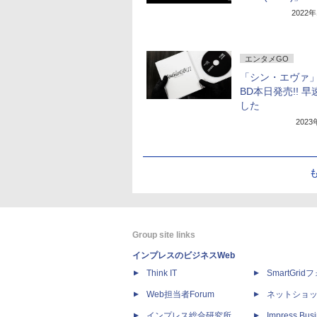
2022
エンタメGO
「シン・エヴァ」
BD本日発売!! 
した
202
Group site links
インプレスのビジネスWeb
Think IT
SmartGri
Web担当者Forum
ネットショ
インプレス総合研究所
Impress Busi