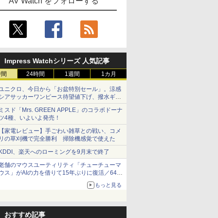
AV Watch をフォローする
Impress Watchシリーズ 人気記事
時間
24時間
1週間
1カ月
ユニクロ、今日から「お盆特別セール」。涼感
シアサッカーワンピース待望値下げ、撥水ギア
ショーツは1990円に
ミスド「Mrs. GREEN APPLE」のコラボドーナ
ツ4種、いよいよ発売！
【家電レビュー】手ごわい雑草との戦い、コメ
リの草刈機で完全勝利 掃除機感覚で使えた
KDDI、楽天へのローミングを9月末で終了
老舗のマウスユーティリティ「チューチューマ
ウス」がAIの力を借りて15年ぶりに復活／64bit
化、Windows 10/11、「Chrome」も走り回
もっと見る
る。復活記念で2026年末まで500円
おすすめ記事