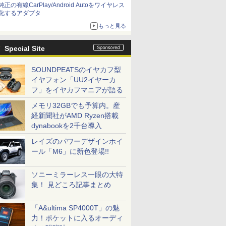
純正の有線CarPlay/Android Autoをワイヤレス
化するアダプタ
もっと見る
Special Site
SOUNDPEATSのイヤカフ型
イヤフォン「UU2イヤーカ
フ」をイヤカフマニアが語る
メモリ32GBでも予算内。産
経新聞社がAMD Ryzen搭載
dynabookを2千台導入
レイズのパワーデザインホイ
ール「M6」に新色登場!!
ソニーミラーレス一眼の大特
集！ 見どころ記事まとめ
「A&ultima SP4000T」の魅
力！ポケットに入るオーディ