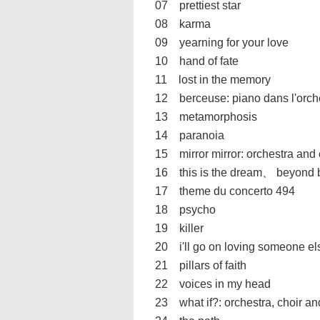
07 prettiest star
08 karma
09 yearning for your love
10 hand of fate
11 lost in the memory
12 berceuse: piano dans l'orch
13 metamorphosis
14 paranoia
15 mirror mirror: orchestra and 
16 this is the dream、 beyond be
17 theme du concerto 494
18 psycho
19 killer
20 i'll go on loving someone el
21 pillars of faith
22 voices in my head
23 what if?: orchestra, choir an