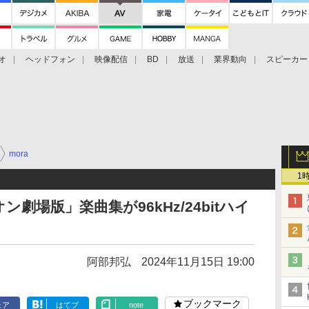
オ
ヘッドフォン
映像配信
BD
放送
業界動向
スピーカー
ェクタ
PS4
BDプレーヤー
映像配信
BD
mora
1
劇場版」楽曲集が96kHz/24bitハイ
阿部邦弘
2024年11月15日 19:00
ブックマーク
ェア
はてブ
note