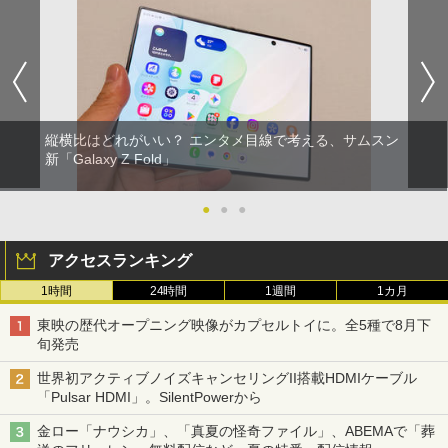
縦横比はどれがいい？ エンタメ目線で考える、サムスン
新「Galaxy Z Fold」
●
●
●
アクセスランキング
1時間
24時間
1週間
1カ月
東映の歴代オープニング映像がカプセルトイに。全5種で8月下
旬発売
世界初アクティブノイズキャンセリングII搭載HDMIケーブル
「Pulsar HDMI」。SilentPowerから
金ロー「ナウシカ」、「真夏の怪奇ファイル」、ABEMAで「葬