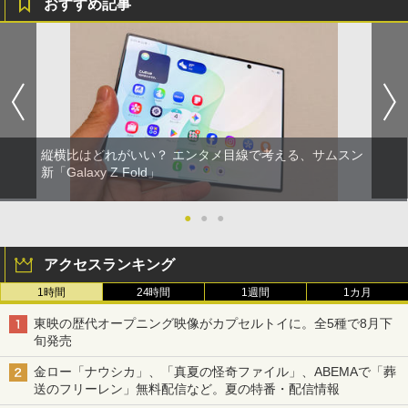
おすすめ記事
縦横比はどれがいい？ エンタメ目線で考える、サムスン
新「Galaxy Z Fold」
●
●
●
アクセスランキング
1時間
24時間
1週間
1カ月
東映の歴代オープニング映像がカプセルトイに。全5種で8月下
旬発売
金ロー「ナウシカ」、「真夏の怪奇ファイル」、ABEMAで「葬
送のフリーレン」無料配信など。夏の特番・配信情報