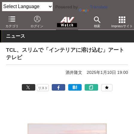
Powered by
Translate
AV Watch
製品
テレビ
4K
カテゴリ
ログイン
検索
Impressサイト
ニュース
TCL、スリムで「インテリアに溶け込む」アート
テレビ
酒井隆文
2025年1月10日 19:00
リスト