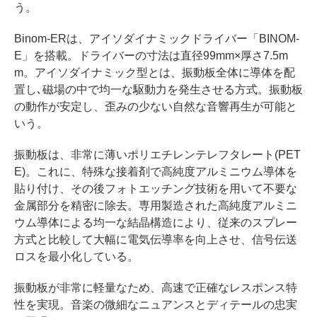
う。
Binom-ERは、アイソダイナミックドライバー「BINOM-
E」を搭載。ドライバーの寸法は直径99mm×厚さ7.5m
m。アイソダイナミック型とは、振動板全体に導体を配
置し､磁場の中で均一な駆動力を発生させる方式。振動板
の動作が安定し、歪みの少ない自然な音響再生が可能と
いう。
振動板は、非常に薄いポリエチレンテレフタレート(PET
E)。これに、特殊な接着剤で高純度アルミニウム導体を
貼り付け、その後フォトエッチング技術を用いて不要な
金属部分を精密に除去。専用製造された高純度アルミニ
ウム導体による均一な結晶構造により、従来のスプレー
方式と比較して大幅に電気伝導率を向上させ、信号伝送
ロスを最小化している。
振動板が非常に軽量なため、高速で正確なレスポンス特
性を実現。音楽の微細なニュアンスとディテールの忠実