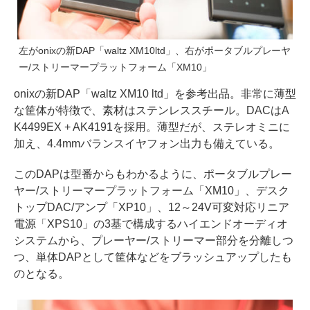
左がonixの新DAP「waltz XM10ltd」、右がポータブルプレーヤ
ー/ストリーマープラットフォーム「XM10」
onixの新DAP「waltz XM10 ltd」を参考出品。非常に薄型
な筐体が特徴で、素材はステンレススチール。DACはA
K4499EX + AK4191を採用。薄型だが、ステレオミニに
加え、4.4mmバランスイヤフォン出力も備えている。
このDAPは型番からもわかるように、ポータブルプレー
ヤー/ストリーマープラットフォーム「XM10」、デスク
トップDAC/アンプ「XP10」、12～24V可変対応リニア
電源「XPS10」の3基で構成するハイエンドオーディオ
システムから、プレーヤー/ストリーマー部分を分離しつ
つ、単体DAPとして筐体などをブラッシュアップしたも
のとなる。