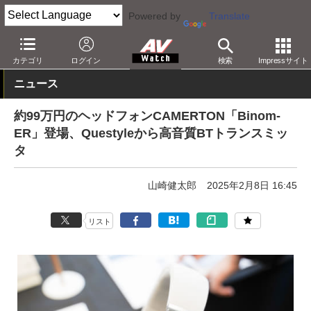
Powered by
Translate
AV Watch
イベント
ヘッドフォン祭
カテゴリ
ログイン
検索
Impressサイト
ニュース
約99万円のヘッドフォンCAMERTON「Binom-
ER」登場、Questyleから高音質BTトランスミッ
タ
山崎健太郎
2025年2月8日 16:45
リスト