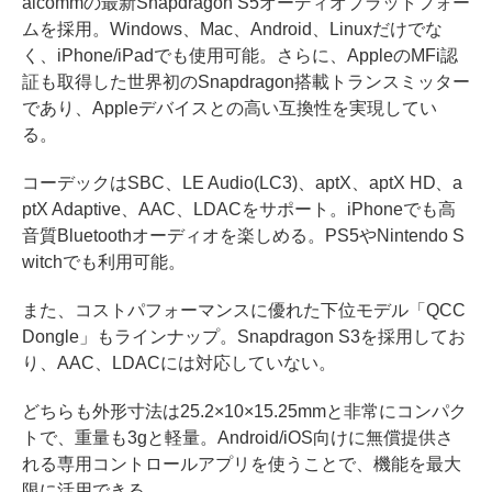
alcommの最新Snapdragon S5オーディオプラットフォー
ムを採用。Windows、Mac、Android、Linuxだけでな
く、iPhone/iPadでも使用可能。さらに、AppleのMFi認
証も取得した世界初のSnapdragon搭載トランスミッター
であり、Appleデバイスとの高い互換性を実現してい
る。
コーデックはSBC、LE Audio(LC3)、aptX、aptX HD、a
ptX Adaptive、AAC、LDACをサポート。iPhoneでも高
音質Bluetoothオーディオを楽しめる。PS5やNintendo S
witchでも利用可能。
また、コストパフォーマンスに優れた下位モデル「QCC
Dongle」もラインナップ。Snapdragon S3を採用してお
り、AAC、LDACには対応していない。
どちらも外形寸法は25.2×10×15.25mmと非常にコンパク
トで、重量も3gと軽量。Android/iOS向けに無償提供さ
れる専用コントロールアプリを使うことで、機能を最大
限に活用できる。