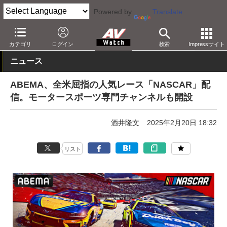
Powered by
Translate
AV Watch
コンテンツ・サービス
映像配信
ABEMA
カテゴリ
ログイン
検索
Impressサイト
ニュース
ABEMA、全米屈指の人気レース「NASCAR」配
信。モータースポーツ専門チャンネルも開設
酒井隆文
2025年2月20日 18:32
リスト