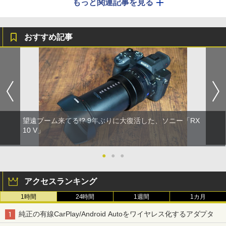
もっと関連記事を見る
おすすめ記事
望遠ブーム来てる!? 9年ぶりに大復活した、ソニー「RX
10 V」
●
●
●
アクセスランキング
1時間
24時間
1週間
1カ月
純正の有線CarPlay/Android Autoをワイヤレス化するアダプタ