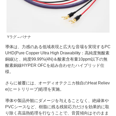
Yラグ→バナナ
導体は、力感のある低域表現と広大な音場を実現するPC
UHD(Pure Copper Ultra High Drawability：高純度無酸素
銅線)と、純度99.99%(4N)＆酸素含有量10ppm以下の無
酸素銅線HYPER OFCを組み合わせたハイブリッド仕
様。
さらに被覆には、オーディオテクニカ独自のHeat Reliev
e(ヒートリリーブ)処理を実施。
導体や製品外観にダメージを与えることなく、絶縁体や
PVCシースなど、樹脂に残る残留応力だけを効果的に取
り除く高温熱処理を行なうことで、音質傾向はそのまま