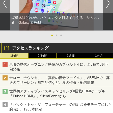
縦横比はどれがいい？ エンタメ目線で考える、サムスン
新「Galaxy Z Fold」
●
●
●
アクセスランキング
1時間
24時間
1週間
1カ月
東映の歴代オープニング映像がカプセルトイに。全5種で8月下
旬発売
金ロー「ナウシカ」、「真夏の怪奇ファイル」、ABEMAで「葬
送のフリーレン」無料配信など。夏の特番・配信情報
世界初アクティブノイズキャンセリングII搭載HDMIケーブル
「Pulsar HDMI」。SilentPowerから
「バック・トゥ・ザ・フューチャー」の時計台をモチーフにした
腕時計。1985本限定