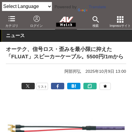
Powered by
Translate
AV Watch
製品
オーディオアクセサリ
カテゴリ
ログイン
検索
Impressサイト
ニュース
オーテク、信号ロス・歪みを最小限に抑えた
「FLUAT」スピーカーケーブル。5500円/1mから
阿部邦弘
2025年10月9日 13:00
リスト