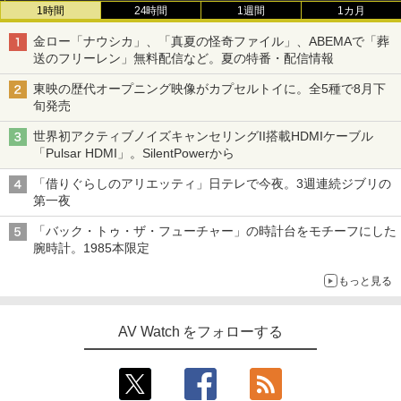
1時間
24時間
1週間
1カ月
金ロー「ナウシカ」、「真夏の怪奇ファイル」、ABEMAで「葬
送のフリーレン」無料配信など。夏の特番・配信情報
東映の歴代オープニング映像がカプセルトイに。全5種で8月下
旬発売
世界初アクティブノイズキャンセリングII搭載HDMIケーブル
「Pulsar HDMI」。SilentPowerから
「借りぐらしのアリエッティ」日テレで今夜。3週連続ジブリの
第一夜
「バック・トゥ・ザ・フューチャー」の時計台をモチーフにした
腕時計。1985本限定
もっと見る
AV Watch をフォローする