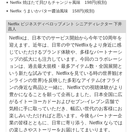
Netflix 焼ほたて貝ひもチャンジャ風味 198円(税別)
Netflix うまいかバター醬油風味 158円(税別)
Netflix ビジネスディベロップメント シニアディレクター 下井
昌人
Netflixは、日本でのサービス開始から今年で10周年を
迎えます。近年は、日常の中でNetflixをより身近に感
じていただけるブランド体験や、多様なパートナーシ
ップの拡大にも注力しています。今回のコラボレーシ
ョンは、過去最大規模・最多アイテム数・全国展開と
いう新たな試みです。Netflixを見ている時の世界観(オ
ンラインの世界)を反映した多彩なアイテム(オフライ
ンの身近な商品)と一緒に、Netflixでの視聴体験がより
豊かになることを願って企画しました。日本全国に広
がるイトーヨーカドーおよびセブン-イレブン店舗で
気軽に手に取っていただき、幅広い世代のお客様にお
楽しみいただければと思います。今後もパートナー企
業の皆様とともに、日常に寄り添う、Netflix ならでは
の楽しさやストーリーをお届けしてまいります。