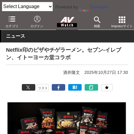
Powered by
Translate
AV Watch
コンテンツ・サービス
映像配信
Netflix
カテゴリ
ログイン
検索
Impressサイト
ニュース
Netflix印のピザやチゲラーメン。セブン-イレブ
ン、イトーヨーカ堂コラボ
酒井隆文
2025年10月27日 17:30
リスト