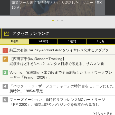
望遠ブーム来てる!? 9年ぶりに大復活した、ソニー「RX
10 V」
●
●
●
アクセスランキング
1時間
24時間
1週間
1カ月
純正の有線CarPlay/Android Autoをワイヤレス化するアダプタ
【西田宗千佳のRandomTracking】
縦横比はどれがいい？ エンタメ目線で考える、サムスン新
「Galaxy Z Fold」
Volumio、電源部から出力段まで全面刷新したネットワークプレ
ーヤー「Primo（2026）」
「バック・トゥ・ザ・フューチャー」の時計台をモチーフにした
腕時計。1985本限定
フェーズメーション、新時代リファレンスMCカートリッジ
「PP-2200」。磁気回路やハウジングを根本から見直し
もっと見る