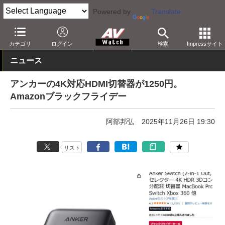
Powered by
Translate
AV Watch
動向
ショップ
セール
カテゴリ
ログイン
検索
Impressサイト
ニュース
アンカーの4K対応HDMI切替器が1250円。
Amazonブラックフライデー
阿部邦弘
2025年11月26日 19:30
リスト