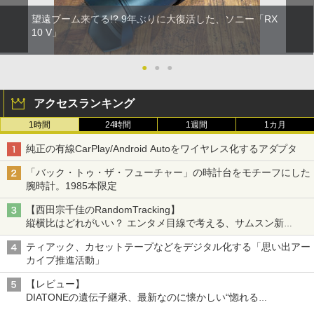
望遠ブーム来てる!? 9年ぶりに大復活した、ソニー「RX
10 V」
●
●
●
アクセスランキング
1時間
24時間
1週間
1カ月
純正の有線CarPlay/Android Autoをワイヤレス化するアダプタ
「バック・トゥ・ザ・フューチャー」の時計台をモチーフにした
腕時計。1985本限定
【西田宗千佳のRandomTracking】
縦横比はどれがいい？ エンタメ目線で考える、サムスン新
「Galaxy Z Fold」
ティアック、カセットテープなどをデジタル化する「思い出アー
カイブ推進活動」
【レビュー】
DIATONEの遺伝子継承、最新なのに懐かしい“惚れる
音”Tecnologia e Cuore「DS-TC52B」を聴く