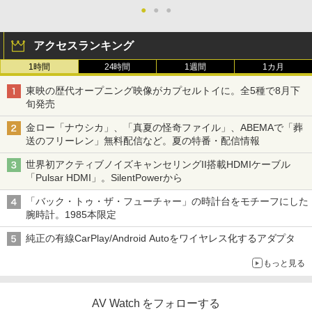
●
●
●
アクセスランキング
1時間
24時間
1週間
1カ月
東映の歴代オープニング映像がカプセルトイに。全5種で8月下
旬発売
金ロー「ナウシカ」、「真夏の怪奇ファイル」、ABEMAで「葬
送のフリーレン」無料配信など。夏の特番・配信情報
世界初アクティブノイズキャンセリングII搭載HDMIケーブル
「Pulsar HDMI」。SilentPowerから
「バック・トゥ・ザ・フューチャー」の時計台をモチーフにした
腕時計。1985本限定
純正の有線CarPlay/Android Autoをワイヤレス化するアダプタ
もっと見る
AV Watch をフォローする