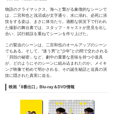
物語のクライマックス、海へと繋がる象徴的なシーンで
は、二宮和也と浅沼成が文字通り、水に溺れ、必死に演
技をする姿は、まさに体当たり。過酷な状況下で行われ
た撮影の舞台裏では、スタッフ・キャストが意見を出し
合い、試行錯誤を重ねてシーンを作り上げた。
この緊迫のシーンは、二宮和也のオールアップのシーン
でもある。そして、“迷う男”と“少年”との間で交わされる
「貝殻の秘密」など、劇中の重要な意味を持つ小道具
が、どのようにそのシーンに組み込まれたのか。メイキ
ング映像で初めて明かされる、その誕生秘話と迫真の演
技に隠された真実に迫る。
映画「8番出口」Blu-ray＆DVD情報