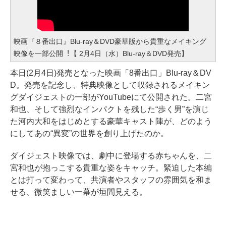
映画『８番出口』Blu-ray＆DVD豪華版から貴重なメイキング
映像を一部公開︕【 2月4日（水）Blu-ray＆DVD発売】
本日(2月4日)発売となった映画「8番出口」Blu-ray＆DV
D。発売を記念し、特典映像として収録されるメイキン
グダイジェストの一部がYouTubeにて公開された。二宮
和也、そして強烈なインパクトを残した“歩く男”を演じ
た河内大和をはじめとする豪華キャスト陣が、どのよう
にしてあの“異変”の世界を創り上げたのか。
ダイジェスト映像では、劇中に登場する赤ちゃんを、二
宮和也が抱っこする貴重な姿をキャッチ。緊迫した本編
とは打って変わって、共演者やスタッフの雰囲気を和ま
せる、微笑ましい一幕が垣間見える。