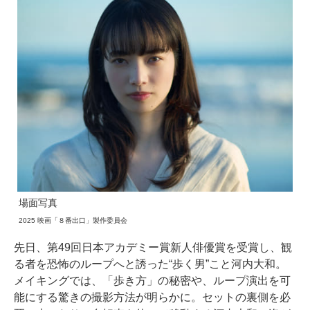
場面写真
2025 映画「８番出口」製作委員会
先日、第49回日本アカデミー賞新人俳優賞を受賞し、観
る者を恐怖のループへと誘った“歩く男”こと河内大和。
メイキングでは、「歩き方」の秘密や、ループ演出を可
能にする驚きの撮影方法が明らかに。セットの裏側を必