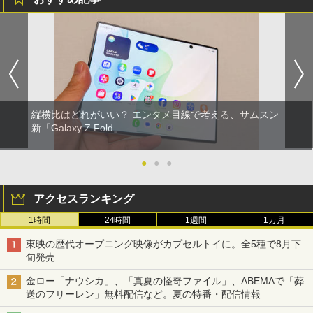
縦横比はどれがいい？ エンタメ目線で考える、サムスン
新「Galaxy Z Fold」
●
●
●
アクセスランキング
1時間
24時間
1週間
1カ月
東映の歴代オープニング映像がカプセルトイに。全5種で8月下
旬発売
金ロー「ナウシカ」、「真夏の怪奇ファイル」、ABEMAで「葬
送のフリーレン」無料配信など。夏の特番・配信情報