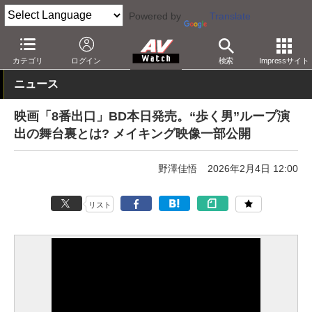
Powered by
Translate
AV Watch
コンテンツ・サービス
BD/DVD
カテゴリ
ログイン
検索
Impressサイト
ニュース
映画「8番出口」BD本日発売。“歩く男”ループ演
出の舞台裏とは? メイキング映像一部公開
野澤佳悟
2026年2月4日 12:00
リスト