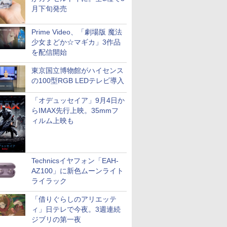
月下旬発売
Prime Video、「劇場版 魔法
少女まどか☆マギカ」3作品
を配信開始
東京国立博物館がハイセンス
の100型RGB LEDテレビ導入
「オデュッセイア」9月4日か
らIMAX先行上映。35mmフ
ィルム上映も
Technicsイヤフォン「EAH-
AZ100」に新色ムーンライト
ライラック
「借りぐらしのアリエッテ
ィ」日テレで今夜。3週連続
ジブリの第一夜