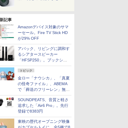
新記事
Amazonデバイス対象のサマ
ーセール。Fire TV Stick HD
が29% OFF
アバック、リビングに調和す
るシアタースピーカー
「HFSP250」。ブックシェ
ルフはペア3万円以下
トピック
金ロー「ナウシカ」、「真夏
の怪奇ファイル」、ABEMA
で「葬送のフリーレン」無料
配信など。夏の特番・配信情
SOUNDPEATS、音質と軽さ
報
追求した「Air6 Pro」。先行
登録で8383円
東映の歴代オープニング映像
がカプセルトイに。全5種で8