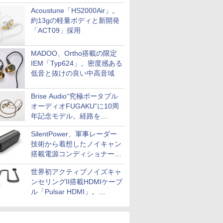
Acoustune「HS2000Air」。
約13gの軽量ボディと新開発
「ACT09」採用
MADOO、Ortho搭載の限定
IEM「Typ624」。密度感ある
低音と抜けの良い中高音域
Brise Audio“究極ポータブル
オーディオFUGAKU”に10周
年記念モデル。経路を
NISHIKIで統一。400万円
SilentPower、軍事レーダー
技術から着想したノイキャン
搭載電源コンディショナー
「AC iPurifier2」
世界初アクティブノイズキャ
ンセリングII搭載HDMIケーブ
ル「Pulsar HDMI」。
SilentPowerから