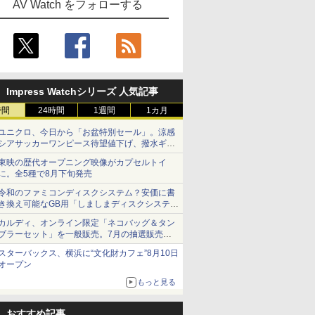
AV Watch をフォローする
Impress Watchシリーズ 人気記事
時間
24時間
1週間
1カ月
ユニクロ、今日から「お盆特別セール」。涼感
シアサッカーワンピース待望値下げ、撥水ギア
ショーツは1990円に
東映の歴代オープニング映像がカプセルトイ
に。全5種で8月下旬発売
令和のファミコンディスクシステム？安価に書
き換え可能なGB用「しましまディスクシステ
ム」
カルディ、オンライン限定「ネコバッグ＆タン
ブラーセット」を一般販売。7月の抽選販売の
当選無効分
スターバックス、横浜に“文化財カフェ”8月10日
オープン
もっと見る
おすすめ記事