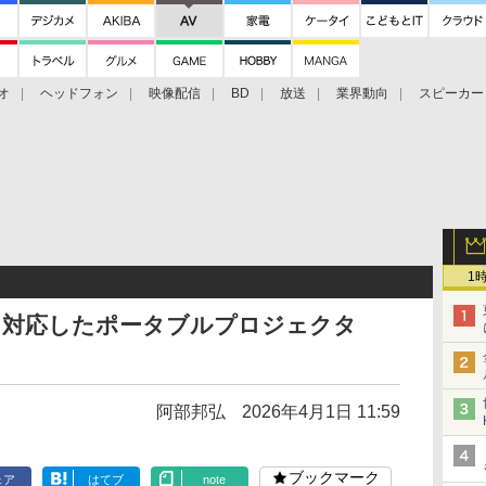
オ
ヘッドフォン
映像配信
BD
放送
業界動向
スピーカー
ェクタ
PS4
BDプレーヤー
映像配信
BD
1
聴に対応したポータブルプロジェクタ
阿部邦弘
2026年4月1日 11:59
ブックマーク
ェア
はてブ
note