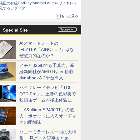
純正の有線CarPlay/Android Autoをワイヤレス
化するアダプタ
もっと見る
Special Site
AIスマートノートの
iFLYTEK「AINOTE 2」はな
ぜ魅力的なのか？
メモリ32GBでも予算内。産
経新聞社がAMD Ryzen搭載
dynabookを2千台導入
ハイグレードテレビ「TCL
Q7D Pro」。圧巻の色彩美で
映画＆ゲームが極上体験に
「A&ultima SP4000T」の魅
力！ポケットに入るオーディ
オの醍醐味
ソニーミラーレス一眼の大特
集！ 見どころ記事まとめ