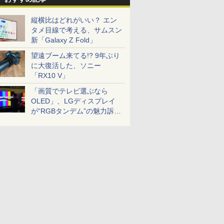
縦横比はどれがいい？ エン
タメ目線で考える、サムスン
新「Galaxy Z Fold」
望遠ブーム来てる!? 9年ぶり
に大復活した、ソニー
「RX10 V」
「画質でテレビ選ぶなら
OLED」、LGディスプレイ
が“RGBタンデム”の魅力訴
求。液晶とのガチ比較も