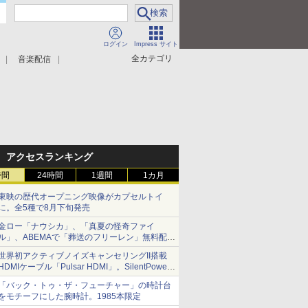
ログイン
Impress サイト
全カテゴリ
音楽配信
アクセスランキング
時間
24時間
1週間
1カ月
東映の歴代オープニング映像がカプセルトイ
に。全5種で8月下旬発売
金ロー「ナウシカ」、「真夏の怪奇ファイ
ル」、ABEMAで「葬送のフリーレン」無料配信
など。夏の特番・配信情報
世界初アクティブノイズキャンセリングII搭載
HDMIケーブル「Pulsar HDMI」。SilentPower
から
「バック・トゥ・ザ・フューチャー」の時計台
をモチーフにした腕時計。1985本限定