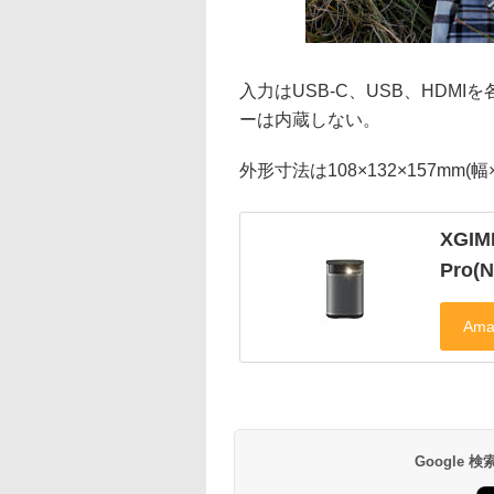
入力はUSB-C、USB、HDM
ーは内蔵しない。
外形寸法は108×132×157mm
XGI
Pro(
Google