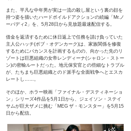
また、平凡な中年男が実は一流の殺し屋という裏の顔を
持つ姿を描いたハードボイルドアクションの続編「Mr.ノ
ーバディ2」を、5月28日から見放題最速配信する。
借金を返済するために休日返上で任務を請け負っていた
主人公ハッチ(ボブ・オデンカーク)は、家族関係を修復
するためにバカンスを計画するものの、向かった先のリ
ゾートは巨悪組織の女帝レンディーナ(シャロン・ストー
ン)の密輸ルートだった。地元保安官との些細なトラブル
が、たちまち巨悪組織とのド派手な全面戦争へとエスカ
レートし……。
そのほか、ホラー映画「ファイナル・デスティネーショ
ン」シリーズ4作品を5月1日から、ジェイソン・ステイ
サムが巨大ザメに挑む「MEG ザ・モンスター」を5月15
日から配信。