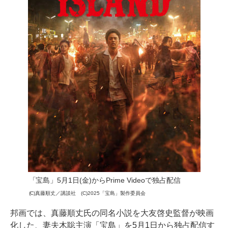
「宝島」5月1日(金)からPrime Videoで独占配信
(C)真藤順丈／講談社 (C)2025「宝島」製作委員会
邦画では、真藤順丈氏の同名小説を大友啓史監督が映画
化した、妻夫木聡主演「宝島」を5月1日から独占配信す