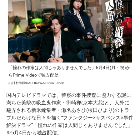
「憧れの作家は人間じゃありませんでした」5月4日(月・祝)か
らPrime Videoで独占配信
(C)澤村御影/KADOKAWA/Storm Labels
国内テレビドラマでは、警察の事件捜査に協力する謎に
満ちた美貌の吸血鬼作家・御崎禅(京本大我)と、人外に
翻弄される新米編集者・瀬名あさひ(桜田ひより)のトラ
ブルだらけな日々を描く“ファンタジー×サスペンス×事件
解決ドラマ”「憧れの作家は人間じゃありませんでした」
を5月4日から独占配信。