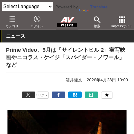
Powered by
Translate
AV Watch
コンテンツ・サービス
映像配信
Amazon
カテゴリ
ログイン
検索
Impressサイト
ニュース
Prime Video、5月は「サイレントヒル 2」実写映
画やニコラス・ケイジ「スパイダー・ノワール」
など
酒井隆文
2026年4月28日 10:00
リスト