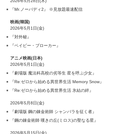
2026年5月28日(木)
『Mr.ノーバディ2』 ※見放題最速配信
映画(韓国)
2026年5月1日(金)
『対外秘』
『ベイビー・ブローカー』
アニメ映画(日本)
2026年5月1日(金)
『劇場版 魔法科高校の劣等生 星を呼ぶ少女』
『Re:ゼロから始める異世界生活 Memory Snow』
『Re:ゼロから始める異世界生活 氷結の絆』
2026年5月8日(金)
『劇場版 鋼の錬金術師 シャンバラを征く者』
『鋼の錬金術師 嘆きの丘(ミロス)の聖なる星』
2026年5月15日(金)