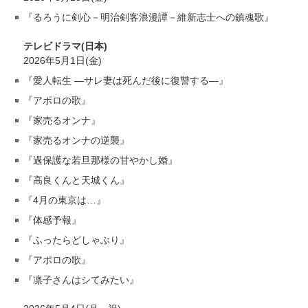
『るろうに剣心－明治剣客浪漫譚－維新志士への鎮魂歌』
テレビドラマ(日本)
2026年5月1日(金)
『愛人転生 ―サレ妻は死んだ後に復讐する―』
『アポロの歌』
『家売るオンナ』
『家売るオンナの逆襲』
『過保護な若旦那様の甘やかし婚』
『高良くんと天城くん』
『4月の東京は…』
『体感予報』
『ふったらどしゃぶり』
『アポロの歌』
『凛子さんはシてみたい』