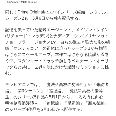
(C)Amazon MGM Studios
同じくPrime Originalのスパイシリーズ続編「シタデル」
シーズン2も、5月6日から独占配信する。
記憶を失っていた精鋭エージェント、メイソン・ケイン
(リチャード・マッデン)とナディア・シン(プリヤンカ・
チョープラー・ジョナス)が、自らの過去と強大な影の組
織「マンティコア」の正体に迫ったシーズン1から物語
はさらにスケールアップ。本作ではさらなる陰謀が渦巻
く中、スタンリー・トゥッチ演じるベルナール・オーリ
ックらと共に、世界を股にかけた過酷なミッションに挑
む。
テレビアニメでは、「魔法科高校の劣等生」や「来訪者
編」「第3シーズン」「追憶編」「魔法科高校の優等
生」のシリーズ5作品を5月1日から、「るろうに剣心－
明治剣客浪漫譚－」「追憶編」「星霜編」「新京都編」
のシリーズ4作品を5月15日から配信する。