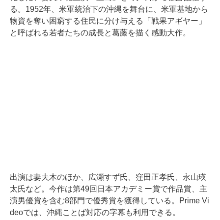
る。1952年、米軍統治下の沖縄を舞台に、米軍基地から
物資を奪い困窮する住民に分け与える「戦果アギヤー」
と呼ばれる若者たちの成長と葛藤を描く感動大作。
出演は妻夫木のほか、広瀬すず氏、窪田正孝氏、永山瑛
太氏など。今作は第49回日本アカデミー賞で作品賞、主
演男優賞を含む8部門で優秀賞を獲得している。Prime Vi
deoでは、沖縄ことば対応の字幕も利用できる。