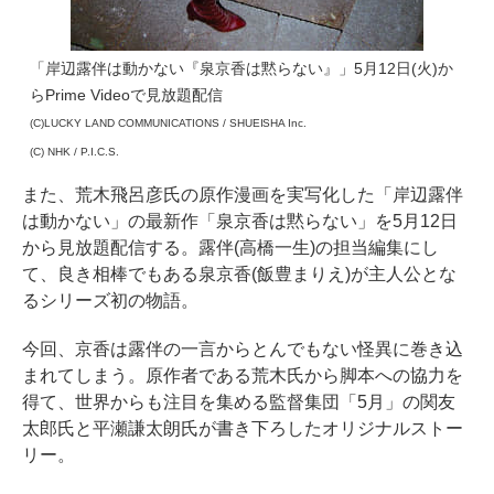
「岸辺露伴は動かない『泉京香は黙らない』」5月12日(火)か
らPrime Videoで見放題配信
(C)LUCKY LAND COMMUNICATIONS / SHUEISHA Inc.
(C) NHK / P.I.C.S.
また、荒木飛呂彦氏の原作漫画を実写化した「岸辺露伴
は動かない」の最新作「泉京香は黙らない」を5月12日
から見放題配信する。露伴(高橋一生)の担当編集にし
て、良き相棒でもある泉京香(飯豊まりえ)が主人公とな
るシリーズ初の物語。
今回、京香は露伴の一言からとんでもない怪異に巻き込
まれてしまう。原作者である荒木氏から脚本への協力を
得て、世界からも注目を集める監督集団「5月」の関友
太郎氏と平瀬謙太朗氏が書き下ろしたオリジナルストー
リー。