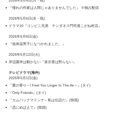
2026年5月4日(月・祝)
『憧れの作家は人間じゃありませんでした』 ※独占配信
2026年5月6日(水・祝)
ドラマ10『コンビニ兄弟 テンダネス門司港こがね村店』
2026年5月8日(金)
『低体温男子になつかれました。』
2026年5月12日(火)
岸辺露伴は動かない『泉京香は黙らない』
テレビドラマ(海外)
2026年5月1日(金)
『愛の香り～I Feel You Linger In The Air～』(タイ)
『Only Friends』(タイ)
『カムバックマドンナ～私は伝説だ』(韓国)
『恋にめばえて』(韓国)